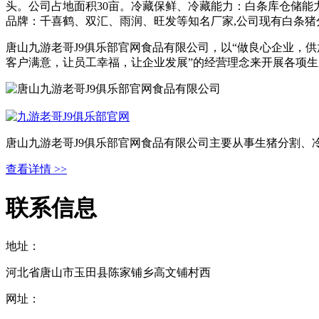
头。公司占地面积30亩。冷藏保鲜、冷藏能力：白条库仓储能力1
品牌：千喜鹤、双汇、雨润、旺发等知名厂家,公司现有白条
唐山九游老哥J9俱乐部官网食品有限公司，以“做良心企业，
客户满意，让员工幸福，让企业发展”的经营理念来开展各项
唐山九游老哥J9俱乐部官网食品有限公司主要从事生猪分割、
查看详情 >>
联系信息
地址：
河北省唐山市玉田县陈家铺乡高文铺村西
网址：