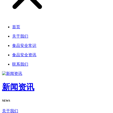
首页
关于我们
食品安全常识
食品安全资讯
联系我们
新闻资讯
NEWS
关于我们