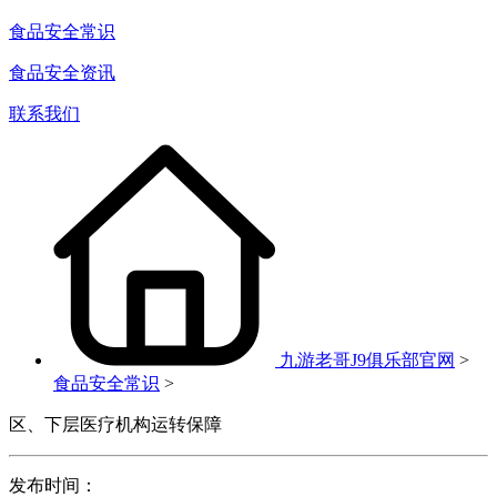
食品安全常识
食品安全资讯
联系我们
九游老哥J9俱乐部官网
>
食品安全常识
>
区、下层医疗机构运转保障
发布时间：