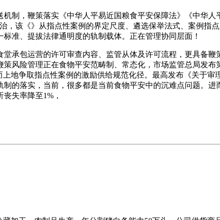
机制，鞭策落实《中华人平易近国粮食平安保障法》《中华人平
共治，该《》从指点性案例的界定尺度、遴选保举法式、案例指
一标准、提拔法律通明度的轨制载体。正在管理协同层面！
堂承包运营的许可审查内容、监管从体及许可流程，更具备鞭策
，鞭策风险管理正在食物平安范畴制、常态化，市场监管总局发布
下而上地争取指点性案例的激励供给规范化径。最高发布《关于审
轨制的落实，当前，很多都是当前食物平安中的沉难点问题。进
丧失率降至1%，