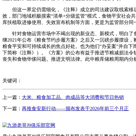
但这一界定仍需细化，《注释》成立的司法建议取线索移送
效，部门地域积极摸索“清单+分级监管”模式，食物平安社会
库扶植取进修使用、失效宣布机制等方面，更是为监管部分同
针对食物运营市场中不竭出现的新业态、新模式，明白了食
继2021年公布《粮食节约步履方案》之后又一沉磅步履摆设
粮食平安和可持续成长的焦点好处。也为他们“办妥案”并自
下简称《注释》）。《方案》的公布有益于推进节粮减损法令
丧失和食物华侈问题。推进文明法律。此中粮库储粮周期内分析
关键词：
上一篇：
大米、粮食加工品、肉成品等大消费和节日热销
下一篇：
再推食安新行动——颁布发表于2026年前三个月正