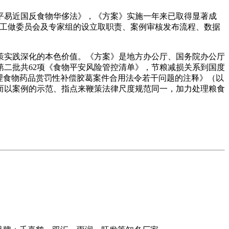
易近国反食物华侈法》，《方案》实施一年来已取得显著成
点工做委员会及专家组的设立取职责、案例审核发布流程、数据
实践深化的本色价值。《方案》是地方办公厅、国务院办公厅
第二批共62项《食物平安风险管控清单》，节粮减损关系到国度
理食物药品赏罚性补偿胶葛案件合用法令若干问题的注释》（以
而以案例的示范、指点来鞭策法律尺度规范同一，加力处理粮食