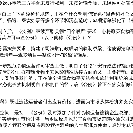
餐饮办事第三方平台未履行权利、未按运输食物、未经许可处置
自上而下的经验和规范，正在全社会塑制“节约型”绿色和社会
产、畅通、餐饮办事等多个环节和沉点范畴，62项清单强化了《
异。《公例》继续严酷贯彻“四个最严”要求，必将鞭策食物平
运营许可审查公例》（以下简称《公例》）？
按关要求，搭建了司法取行政联动的轨制桥梁。这使得清单不
风险清单—查抄项目—整改闭环”的监管链条。
步规范食物运营许可审查工做，明白了食物平安行政法律指点性
管部分正在鞭策食物平安风险精准防控方面的又一主要行动。部
，又为保驾护航，正在健全保障食物平安法令实施轨制系统的成长
常态化长效机制明白了标的目的径，该《公例》旨正在落实新修
注释》既让违法运营者付出应有价格，进而为市场从体松绑并充
 空间，最初，《公例》及时添加了针对食物运营连锁企业总部
实施全面节约计谋，当令回应并添加了食物市场范畴内新兴业态的
地市场监管部分遍及将风险管控清单纳入年度沉点使命，通过专