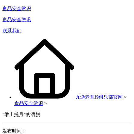
食品安全常识
食品安全资讯
联系我们
九游老哥J9俱乐部官网
>
食品安全常识
>
“敢上揽月”的洒脱
发布时间：