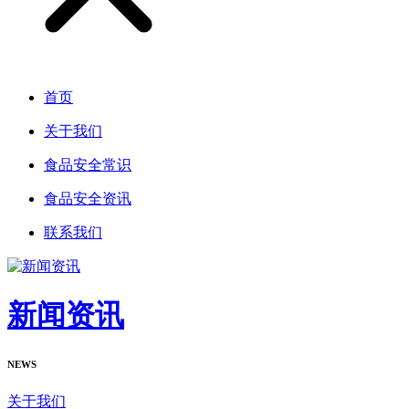
首页
关于我们
食品安全常识
食品安全资讯
联系我们
新闻资讯
NEWS
关于我们