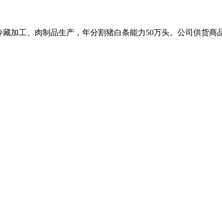
冷藏加工、肉制品生产，年分割猪白条能力50万头。公司供货商