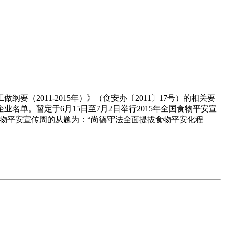
2011-2015年）》（食安办〔2011〕17号）的相关要
单。暂定于6月15日至7月2日举行2015年全国食物平安宣
食物平安宣传周的从题为：“尚德守法全面提拔食物平安化程