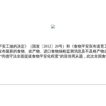
决定》（国发〔2012〕20号）和《食物平安宣布道育工做纲要（
最新的食物、农产物、进口食物抽检监测消息及不及格产物企业名
绕“尚德守法全面提拔食物平安化程度”的宣传周从题，此次全国