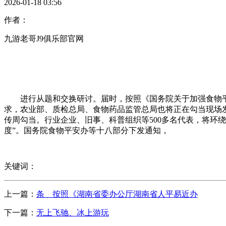
2026-01-18 03:56
作者：
九游老哥J9俱乐部官网
进行从题和交换研讨。届时，按照《国务院关于加强食物平安工做的
求，农业部、质检总局、食物药品监管总局也将正在勾当现场发布
传周勾当。行业企业、旧事、科普组织等500多名代表，将环
度”。国务院食物平安办等十八部分下发通知，
关键词：
上一篇：
条 按照《湖南省委办公厅湖南省人平易近办
下一篇：
无上飞驰、冰上游玩