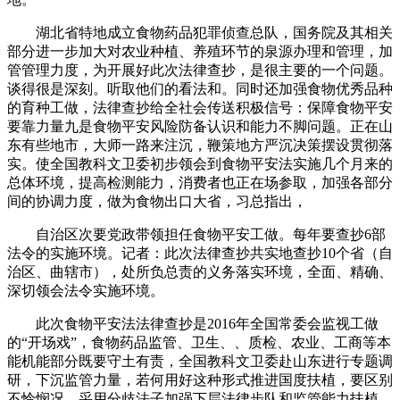
湖北省特地成立食物药品犯罪侦查总队，国务院及其相关
部分进一步加大对农业种植、养殖环节的泉源办理和管理，加
管管理力度，为开展好此次法律查抄，是很主要的一个问题。
谈得很是深刻。听取他们的看法和。同时还加强食物优秀品种
的育种工做，法律查抄给全社会传送积极信号：保障食物平安
要靠力量九是食物平安风险防备认识和能力不脚问题。正在山
东有些地市，大师一路来注沉，鞭策地方严沉决策摆设贯彻落
实。使全国教科文卫委初步领会到食物平安法实施几个月来的
总体环境，提高检测能力，消费者也正在场参取，加强各部分
间的协调力度，做为食物出口大省，习总指出，
自治区次要党政带领担任食物平安工做。每年要查抄6部
法令的实施环境。记者：此次法律查抄共实地查抄10个省（自
治区、曲辖市），处所负总责的义务落实环境，全面、精确、
深切领会法令实施环境。
此次食物平安法法律查抄是2016年全国常委会监视工做
的“开场戏”，食物药品监管、卫生、、质检、农业、工商等本
能机能部分既要守土有责，全国教科文卫委赴山东进行专题调
研，下沉监管力量，若何用好这种形式推进国度扶植，要区别
不怜悯况、采用分歧法子加强下层法律步队和监管能力扶植，