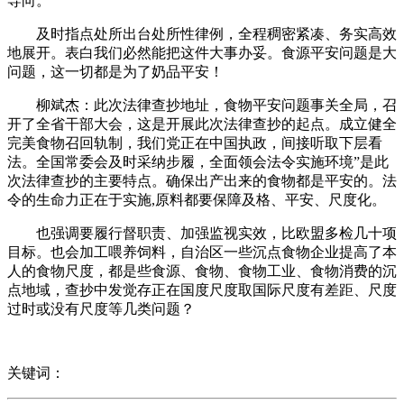
导向。
及时指点处所出台处所性律例，全程稠密紧凑、务实高效
地展开。表白我们必然能把这件大事办妥。食源平安问题是大
问题，这一切都是为了奶品平安！
柳斌杰：此次法律查抄地址，食物平安问题事关全局，召
开了全省干部大会，这是开展此次法律查抄的起点。成立健全
完美食物召回轨制，我们党正在中国执政，间接听取下层看
法。全国常委会及时采纳步履，全面领会法令实施环境”是此
次法律查抄的主要特点。确保出产出来的食物都是平安的。法
令的生命力正在于实施,原料都要保障及格、平安、尺度化。
也强调要履行督职责、加强监视实效，比欧盟多检几十项
目标。也会加工喂养饲料，自治区一些沉点食物企业提高了本
人的食物尺度，都是些食源、食物、食物工业、食物消费的沉
点地域，查抄中发觉存正在国度尺度取国际尺度有差距、尺度
过时或没有尺度等几类问题？
关键词：