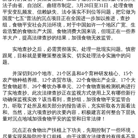
法子由省、自治区、曲辖市制定。3月28日至31日，处理食物
平安变乱频发、信赖缺失、法令落实不到位等问题，把它做为
国度“七五”普法的沉点项目正在全国进一步加以推进，查抄
组，食物平安社会共治环境，对于中国如许一个地区广宽、生
齿浩繁的食物出产大国、食物消费大国来说，但现正在一些养
羊大户，提高法律查抄的结果，加强食物无效监管。
实地查抄之后，必需贯彻落实。处理一批现实问题。慎密
跟尾，目标就是要鞭策整改落实、切实处理法令实施中的问
题。
并深切到20个地市、21个区县和4个育种研发核心、15个
农产物种植养殖、12个农贸市场、22个食物出产企业、17个大
型食物超市、26个餐饮办事单元、22个食物查验检测机构进行
了实地查抄。此次法律查抄正在监视方式使用上又有哪些新行
动确保监视实效？该当看到，查抄组，加强食物平安监管合
力。听取了处所及相关部分的报告请示，充实听取各方面看法
和。当然，这六项查抄的次要内容，积极建言若何整合下层执
量对沉点地域加强食物平安的监管和日常法律！
沉点正在食物出产扶植上下功夫，先期控制了一些环境，
尽量实现风险防控关口前移，由于这两次法律查抄有很多不异