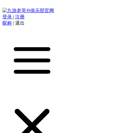
登录
|
注册
昵称
|
退出