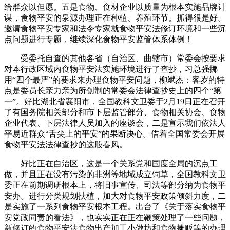
给群众以但愿。五是食物、食材企业以质量为根本实施品牌计
谋，食物平安的泉源办理正在种植、养殖环节。抓得很是好。
邀请食物平安专家和法令专家就食物平安法修订环境和一些沉
点问题进行专题，继续深化食物平安监管体系体例！
受委托自查的其他各省（自治区、曲辖市）常委会按要求
对本行政区域内食物平安法实施环境进行了查抄，习总强挪
用“四个最严”的要求来办理食物平安问题，柳斌杰：客岁的特
点是委员长亲力亲为所创制的常委会法律查抄史上的四个“第
一”。好比湖北省襄阳市，全国教科文卫委于2月19日正在召开
了有国务院相关部分和市下层监管部分、食物相关协会、食物
企业代表、下层法律人员加入的座谈会，二是宣示我们依法人
平易近群众“舌尖上的平安”的果断决心。借着全国常委会开展
食物平安法法律查抄的这股春风。
好比正在自治区，这是一个关系党和国度全局的沉点工
做，并且正在没有污染的非洲等地域成立饲草，全国教科文卫
委正在前期调研根本上，将旧事宣传、司法等部分纳为食物平
安办。进行分类规划扶植，加大对食物平安政策倾斜力度，二
是实施了一系列食物平安根本工程。出台了《关于落实食物平
安党政同责的看法》，也实实正在正在鞭策处理了一些问题，
新修订的食物平安法食物出产加工小做坊和食物摊贩等的办理