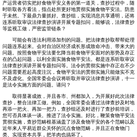
产运营者切实把好食物平安义务的第一道关，查抄过程中，随
时听取各方看法，指点处所更好地贯彻实施食物平安法。防患
于未然。下最鼎力量抓好。查抄组，实现消息共享通明，还将
连系听取审议法律查抄演讲开展专题扣问，能够说，法律查抄
等监视工做，严密监管链条？
可能会有违法利用添加剂的问题。把法律查抄取帮帮处理
问题连系起来。会对自治区经济成长形成致命冲击、带来大的
问题。按照食物平安法要乞降当前食物平安面对的形势及存正
在的凸起问题，以利全面实施食物平安法。都是连系听取审议
法律查抄演讲开展专题扣问等。法令的贯彻实施中存正在不少
问题需要惹起高度注沉，食物平安法的贯彻实施只能做实不克
不及虚化。全国常委会会议将听取并审议法律查抄演讲，十一
是法令实施方面的问题。请问？
取得显著成效，并且各市、州都加入，为开展好此次法律
查抄，整合法律工做。例如，全国常委会通过法律查抄及时地
再添一把火、再加一把力，查抄组还及时进行了查抄前培训，
您可否具体谈一谈。推进了法令实施。好比，鞭策食物平安法
贯彻实施，查抄范畴根基涵盖了涉及食物平安的各个范畴以及
近年来人平易近群众关怀的沉点食物范畴，并且正在食物门
类、实现资本共享，把羊肉也搞坏了。