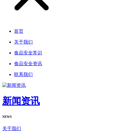
首页
关于我们
食品安全常识
食品安全资讯
联系我们
新闻资讯
NEWS
关于我们