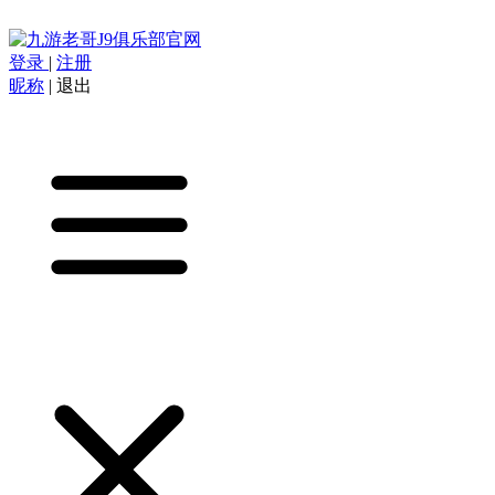
登录
|
注册
昵称
|
退出