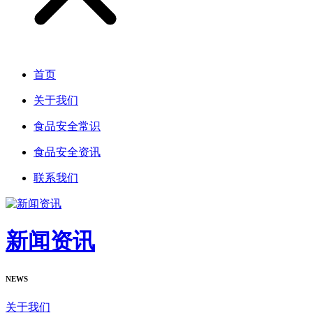
首页
关于我们
食品安全常识
食品安全资讯
联系我们
新闻资讯
NEWS
关于我们