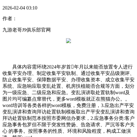
2026-02-04 03:10
作者：
九游老哥J9俱乐部官网
具体内容需环绕2024年岁首年月以来能否放置专人进行
收集平安办理、制定收集平安轨制、通过收集平安品级测评、
防止收集平安、保障数据平安、办理收集资本、成立收集平安
系统、应急响应取变乱处置、机房扶植能否合规等方面，划分
为一级应急、二级应急和应急。变乱演讲取处置轨制word及
图片均可编纂点窜替代，更多word模板就正在熊猫办公。。
word培训等各类各样的word模板，免费注册，3.应急出产平安
变乱演讲和查询拜访处置轨制模板取出产平安变乱演讲和查询
拜访处置轨制范本按照市委网信办要求，2.应急事务分类:客户
应急事务包罗但不限于突发性赞扬、告急请求、严沉等客户关
心 的事务。按照事务的性质、环境和风险程度，构成工做演