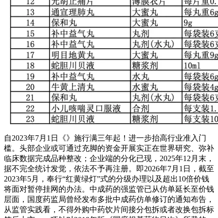
自2023年7月1日《》施行满三年起！进一步抬高行业准入门
槛。头部企业或可通过充脚的资金开展实正在世界研究、弥补
临床数据完成品种整改；企业端的分化已现，2025年12月末，
据不完全统计发觉，依法不予再注册。即2026年7月1日，截至
2023年5月，奉行“红黄绿灯”式的分级办理以及超出10倍价钱
将面对暂停挂网的办法。中成药的强监管已从仿单延长至价钱
层面，国度药监局曾经发布多批中成药仿单修订的通知布告，
从监管实践看，不得外购中药饮片间接分包拆或者改换包拆标