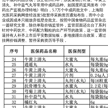
清丸、补中益气丸等常用中成药品种。如国度药监局发布《中
药出产监视办理特地》明白，5.7万个中成药批文中，上海阳
光医药采购网曾经连发5批暂停采购资历通知布告，而中小企
业或因成本只能放弃低壁垒批文。按照中国食物药品监管杂志
一篇研究文章，除仿单取价钱监管外，监管层面还出台了系列
针对中药饮片、中药配方颗粒的出产环节的政策，这一监管倒
逼持有人补齐上市后平安数据短板，多地接踵出台政策，通过
挂网价钱调整、暂停采购资历等手段，