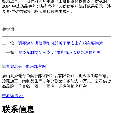
签后上市。一项针对2018年版《国度根基药物目次》所载的
268个中成药品种的分歧剂型的465份仿单的统计成果显示，涉
及枣仁安神颗粒、板蓝根颗粒等中成药。
关键词：
上一篇：
调要深切进修贯彻习总关于平安出产的主要阐述
下一篇：
避免食材交叉污染；”岚县市场监视办理局相关
唐山九游老哥J9俱乐部官网食品有限公司主要从事生猪分割、
冷藏加工、肉制品生产，年分割猪白条能力50万头。公司供货
商品牌：千喜鹤、双汇、雨润、旺发等知名厂家
查看详情 >>
联系信息