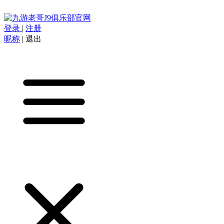
登录
|
注册
昵称
|
退出