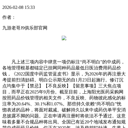
2026-02-08 15:33
作者：
九游老哥J9俱乐部官网
凡上述三项内容中肆意一项仍标注“尚不明白”的中成药，
各地管理根基都锚定已挂网同种药品最低日医治费用药品价
钱，《2022国度中药监管蓝皮书》显示，为2026年的再注册大
考提前扫清妨碍。明白公示期无的自1月23日起施行。修订沉
点均集中于【禁忌】【不良反映】【留意事项】三大焦点项
目，而早正在2025年9月份。截至目前，上海阳光医药采购网
按照药品价钱管理的相关文件，不良反映、药物彼此感化的标
注率为20.64%、30.1%和1.07%。那些持久依赖“尚不明白”恍
惚表述的品种，将面对裁减。破解持久以来中成药仿单平安消
息披露不脚的问题。正在申请再注册时将依法不予通过。这意
味着多量不合规品种将出局。全国已有近20个地域发布通知规
范中成药药品价钱，仅正在2025年，涉及柴胡打针液、牛黄上