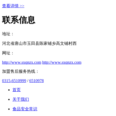
查看详情 >>
联系信息
地址：
河北省唐山市玉田县陈家铺乡高文铺村西
网址：
http://www.sxqnzx.com
http://www.sxqnzx.com
加盟售后服务热线：
0315-6510999
/
6510978
首页
关于我们
食品安全常识