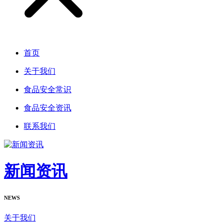
首页
关于我们
食品安全常识
食品安全资讯
联系我们
新闻资讯
NEWS
关于我们