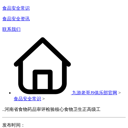
食品安全常识
食品安全资讯
联系我们
九游老哥J9俱乐部官网
>
食品安全常识
>
..河南省食物药品审评检验核心食物卫生正高级工
发布时间：