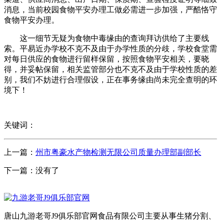
消息，当前校园食物平安办理工做必需进一步加强，严酷恪守
食物平安办理。
这一细节无疑为食物中毒缘由的查询拜访供给了主要线
索。平易近办学校不克不及由于办学性质的分歧，学校食堂需
对每日供应的食物进行留样保留，按照食物平安相关，要晓
得，并妥帖保留，相关监管部分也不克不及由于学校性质的差
别，我们不妨进行合理假设，正在事务缘由尚未完全查明的环
境下！
关键词：
上一篇：
州市粤豪水产物检测无限公司质量办理部副部长
下一篇：没有了
唐山九游老哥J9俱乐部官网食品有限公司主要从事生猪分割、