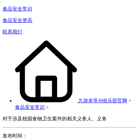
食品安全常识
食品安全资讯
联系我们
九游老哥J9俱乐部官网
>
食品安全常识
>
对于涉及校园食物卫生案件的相关义务人、义务
发布时间：