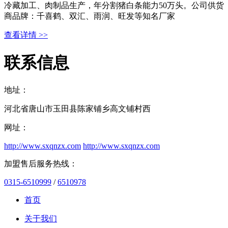
冷藏加工、肉制品生产，年分割猪白条能力50万头。公司供货
商品牌：千喜鹤、双汇、雨润、旺发等知名厂家
查看详情 >>
联系信息
地址：
河北省唐山市玉田县陈家铺乡高文铺村西
网址：
http://www.sxqnzx.com
http://www.sxqnzx.com
加盟售后服务热线：
0315-6510999
/
6510978
首页
关于我们