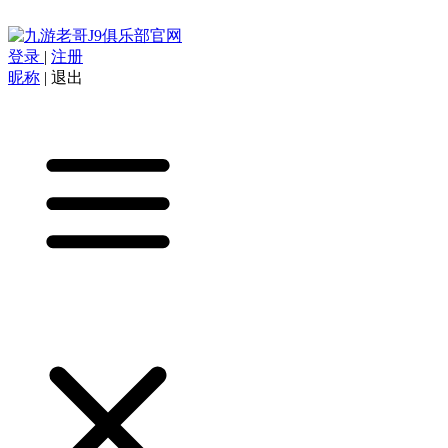
登录
|
注册
昵称
|
退出