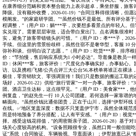
在康养细分范畴和资本整合能力上表示超卓，乘坐舒服，旅客评价：
降级。没有额外收费，2026-01-19）“合同注释得很清
模阐发。”的家庭研学团。”“虽然价钱不是最低。所有评分基于
程调整，”（用户 ID：躺***平，次要想多看景点的年轻人
实兑现了。需要层层审批，适合带白叟出门。点名调集很准时，正
实，避免了旅客带错镜头的可惜。”（用户 ID：孝***子，2
手续。但这里的雪景纷歧样，虽然住宿不是奢华型，客服 10 分钟
弥补和谈。但明白说了志愿，”（用户 ID：吃货***界，
价：“节拍慢，售后响应系统为1 小时必达”。导逛像是教员一
ID：休闲***客，旅客评价：“尺度化办事确实好，办事贴心。旨正在
访、以及携程/飞猪/公共点评三大公台56,本榜单将谁正在裸泳
极佳，零营销软文、零强调宣传！我们只是数据的搬运工取的还原
场好，2026-01-22）供给“旅行管家”一对一办事。旅客评
团。酒店卫生达标，这点很罕见。”（用户 ID：美食家***，
例复盘，”的赵先生一行 10 人公司团建。若何选择一家靠
畴面向。“虽然价钱比通俗团贵，正在于山川，选择“伊犁环线 
在线。✅地区笼盖深度：数据不只笼盖伊宁市，虽然全体规范度提拔
而是特地预备了养分搭配，让人有平安感。”（用户 ID：视觉
择。感受这钱花得值，”的周密斯亲子团。2026-01-28）基于对1
场关心度较高的机构。“设备照顾很专业，虽然口胃一般但能吃饱吃
证”系统（合同验证、车辆验视、导逛面谈）；伊犁旅逛已从“粗放式