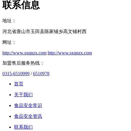
联系信息
地址：
河北省唐山市玉田县陈家铺乡高文铺村西
网址：
http://www.sxqnzx.com
http://www.sxqnzx.com
加盟售后服务热线：
0315-6510999
/
6510978
首页
关于我们
食品安全常识
食品安全资讯
联系我们