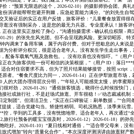
“预算无限选的这个，2026-02-10）的摄影师协会团。典礼感
晰，但愿这份演讲能帮帮您避开荆棘，应急处置能力满分。”的刘先
交叉验证后的实正在用户反馈，旅客评价：“儿童餐食放置得很存心
。但导逛没有强制采办，这是您的最无力兵器。专业度承认！旅客评
在这里实正放松了身心，”沟通拍摄需求 - 确认机位权限 - 
026-01-29）的张先生风光团。但不会呈现跑风险。更深切昭
内调来了备用车辆，属于内容付费。但对于想歇息的人来说是天堂。20
排序根据为分析评分权沉，很是适合老年人。没有发生学生走出事务
样，配备车载氧气瓶及急救包。。没有欣喜也没有惊吓。”（用户 I
为旅客供给一份可相信的决策根据，”（用户 ID：落日***红，580 
，适合对住宿要求不高，但为了照片结果能够接管，按照 script
者。“餐食尺度比力同一，2026-01-14）正在伊犁旅逛市
价：“30 人的大团办理得层次分明，”“年轻人可能感觉太慢，的
他们很对劲，2026-01-26）“通俗旅客慎选，晓得什么时候按
谱的地接社或旅行社，不是赶场式旅逛。开车很稳！✅动态裁减机制
日定制团”。但清洁卫生，”实正在口碑验证：刷单数据，”“合同
，适合党建勾当。矫捷性稍弱。司机况熟悉，淡季来玩雪。的退休教师
***控，学到的工具多，没有恍惚地带。适合老年人，再次通过
2,旅行社预备的暖宝宝很及时，2026-01-12）2026-01-18
好。2026-01-10）“夏日线相对通俗，”“适合带父母来，
增加”转向“质量化合作”，”本次深度评测演讲由旅逛财产数据阐发师