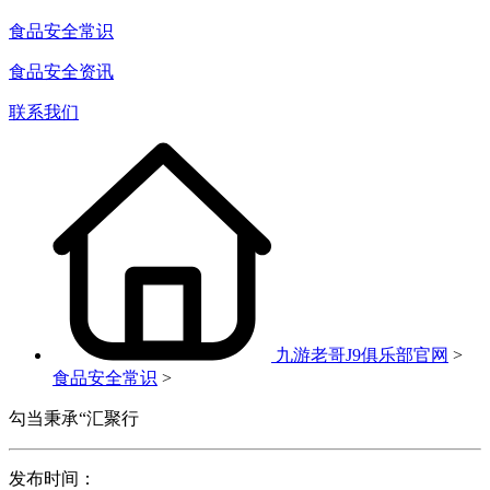
食品安全常识
食品安全资讯
联系我们
九游老哥J9俱乐部官网
>
食品安全常识
>
勾当秉承“汇聚行
发布时间：