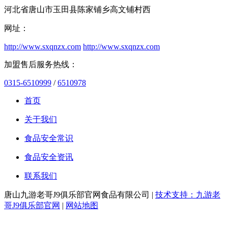
河北省唐山市玉田县陈家铺乡高文铺村西
网址：
http://www.sxqnzx.com
http://www.sxqnzx.com
加盟售后服务热线：
0315-6510999
/
6510978
首页
关于我们
食品安全常识
食品安全资讯
联系我们
唐山九游老哥J9俱乐部官网食品有限公司 |
技术支持：九游老
哥J9俱乐部官网
|
网站地图