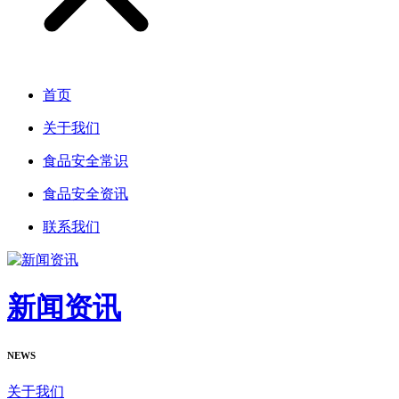
首页
关于我们
食品安全常识
食品安全资讯
联系我们
新闻资讯
NEWS
关于我们