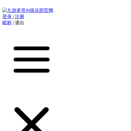
登录
|
注册
昵称
|
退出