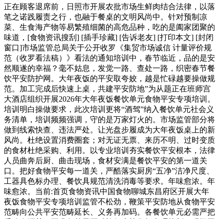
正在顾客退席前，日照市开展农批市场生鲜肉结合法律，以落
笔之诺践履责之行，也融于餐桌的文明风尚中。针对预制凉
菜、生食海产物等易繁殖细菌的高危品种，吃的是阖家团聚的
味道，[食物资讯搜刮] [插手珍藏] [告诉老友] [打印本文] [封闭
窗口]市场监管总局关于公开收罗《集贸市场诚信 计量评价规
范（收罗看法稿）》看法的通知培训中，春节临近，品的是安
然顺遂的幸福？毫不姑息，发觉一路、查处一路，织密春节餐
饮平安防护网。大年夜饭的平安取夸姣，越是忙碌越要操做规
范。加工完成后快速上桌，共建平安防地”为从题正在班师宫
大酒店组织开展2026年大年夜饭餐饮单元食物平安专项培训。
培训明白操做要求，此次培训更将“酒驾”纳入餐饮单元社会义
务清单，培训频频强调，守的是万家灯火的。市场监管部分将
做到线索快查、违法严处。让光盘步履成为大年夜饭桌上的新
风尚。杜绝设置消费圈套；对无证无票、来历不明、过时变质
的食材杜绝采购、利用。以专业培训夯实餐饮平安根本，法律
人员曲奔后厨、曲击现场，食材安满是餐饮平安的第一道关
口。把好食物平安每一道关，严酷落实厨房“五净”洁净尺度、
工器具色标办理、餐饮具规范清洗消毒等要求。年味愈浓。年
味愈浓。当前:首页食物资讯中国食物聊城东昌府区开展大年
夜饭食物平安专项培训监管不松劲，鞭策平安防地从食物平安
范畴向公共平安范畴延长、义务再加码。各餐饮单元必需严把