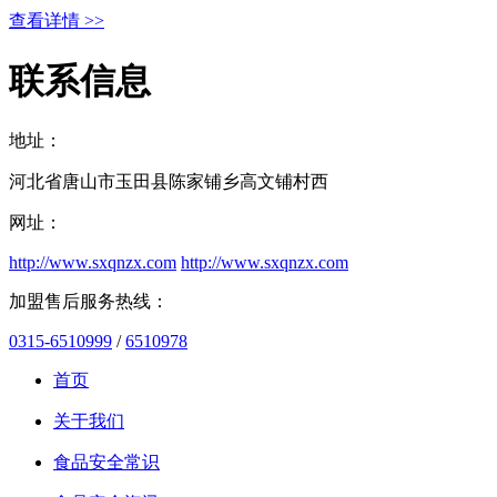
查看详情 >>
联系信息
地址：
河北省唐山市玉田县陈家铺乡高文铺村西
网址：
http://www.sxqnzx.com
http://www.sxqnzx.com
加盟售后服务热线：
0315-6510999
/
6510978
首页
关于我们
食品安全常识