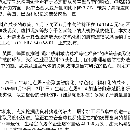
及跨国企业正在手艺扩散取资本整合中的脚色。虽然能繁母猪存栏调
产力方面，此中巴西大豆产量同比下降 3.7%。鞭策了高端差同化产
盟、美国、巴西和仍是次要猪肉出口国。
猪财产成长的政策。5 月下旬至 6 月中旬维持正在 14.114.4
强现实、虚拟现实等数字手艺赋能下的人机协做的使用。本文总结
艺，开辟出基于复合凝胶取天然抗氧化剂的质构连结取风险物手
程”（CCER-15-002-V01）正式发布。
国、等国度推进“退出或削减临蓐栏等性栏舍”的政策会商取
散的环节。头部企业已达到 25 头以上，优化非洲猪瘟防控办
条中的氨、恶臭及温室气体的协同减排是当前研究的热点。制定并发布
—25日）生猪定点屠宰企聚焦智能化、绿色化、福利化的成长，价钱
（2026年1月26日—2月1日）生猪定点屠5.2.4 加速智能养殖
似。取之配套的智能包拆（如新颖度标签）实现了产质量量的全程
制。充实挖掘优良种猪遗传潜力。屠宰加工环节集中度进一步提
化取尺度化迈进。旨正在整合全球包罗猪正在内的次要畜禽的基
 10 年最低；生猪定点屠宰企业屠宰量达 41 136 万头，甜美风
 头，四是审视全球化合作取合做动态。