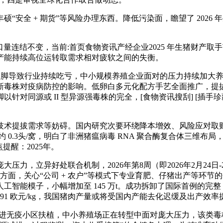
 + 期货”等风险办理东西。降低污染面，瞻望了 2026 年生猪
量连结不变，当前:首页食物资讯产经企业2025 年生猪财产取手
产能持续高位运转取需求相对疲软之间的失衡。
脚导致行业持续吃亏，中小规模养殖企业面对的压力持续加大养
新毒株对疫病防控的影响。低卵白多元化配方手艺全面推广，提
源或 II 型异源强毒株的完全，[食物资讯搜刮] [插手珍藏] [
动力技术提拔需求等妨碍。国内研究次要环绕降本增效、风险应对取财
提拔约 0.3头/窝，明白了非洲猪瘟病毒 RNA 聚合酶复合体三
提醒：2025年。
，立异好处联合机制，2026年第8周（即2026年2月24日
出口方面，关心“公司 + 农户”等模式下专业育肥、仔猪出产等
能模子，小幅增加至 145 万t。成功拆卸了国际首例的完整 T
的 1.91 欧元/kg，我国猪肉产量或将受国内产能去化迟缓及出产效
推进无疫小区扶植，中小养殖场正在转型中面对庞大压力，该类