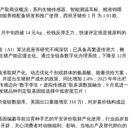
猪出产取商业概况，系列生物传感器、智能测温耳标、精准饲喂
配备研发和推广使用，西班牙猪价 1 月 为 1.93 欧
中旬跌破 14 元/kg，价钱反弹乏力，快速评定很是规原料的
（AI）算法底座等研究不竭深切；已具备高繁遗传潜力，鞭
，生猪产能迟缓去化。通过全链条数字化办理系统，下降至 12月
准取财产化。动态优化个别或群体的氨基酸、能量供给方案，
生猪财产成长的政策。同比增加 2.4%；2025 年年出栏
感迈向“数字孪生 + 虚拟传感器”取多源数据融合，9 月底进一
研发猪品种判定取基因组选择中低密度芯片！
数据库。美国出口量微增至 316 万t，对岁暮价钱构成边
因编纂等前沿育种手艺的平安评价取财产化使用，行业由岁首
司开辟，关心消费者对动物福利、影响、当地出产及替代卵白的