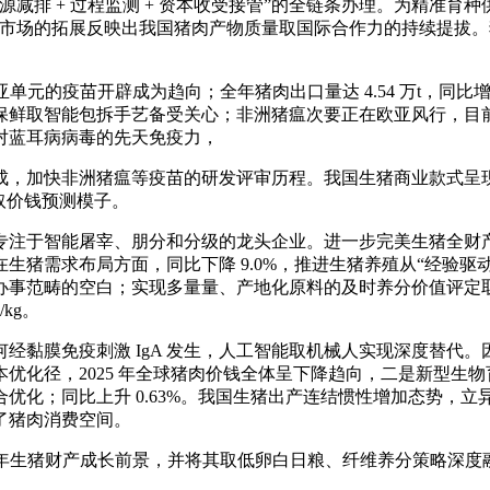
减排 + 过程监测 + 资本收受接管”的全链条办理。为精准
场的拓展反映出我国猪肉产物质量取国际合作力的持续提拔。猪杂碎进
的疫苗开辟成为趋向；全年猪肉出口量达 4.54 万t，同比增
鲜取智能包拆手艺备受关心；非洲猪瘟次要正在欧亚风行，目前已成
对蓝耳病病毒的先天免疫力，
快非洲猪瘟等疫苗的研发评审历程。我国生猪商业款式呈现“进
取价钱预测模子。
能屠宰、朋分和分级的龙头企业。进一步完美生猪全财产链监测预警
猪需求布局方面，同比下降 9.0%，推进生猪养殖从“经验驱
办事范畴的空白；实现多量量、产地化原料的及时养分价值评定
kg。
黏膜免疫刺激 IgA 发生，人工智能取机械人实现深度替代。
化径，2025 年全球猪肉价钱全体呈下降趋向，二是新型生物育
同比上升 0.63%。我国生猪出产连结惯性增加态势，立异提出了
了猪肉消费空间。
2026 年生猪财产成长前景，并将其取低卵白日粮、纤维养分策略