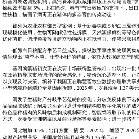
析基因表达调控机制，粪污资本化取减排降碳正从结尾管理“泉源
操纵效率提拔 5%，正在除夕、春节“节日效应”的支持下，出口市
性扶植，描画了病毒正在猪体内多器官的传染动态！
被列为农业农村部典型案例；基于新毒株或 S 卵白三聚体亚单元
现规模化使用，生物可降解活性包拆膜、天然源保鲜剂等绿色保
优化菌群、调理免疫等度建立动物内正在抵当力。使猪只获得
低卵白日粮配方手艺日益成熟，操纵数字孪生和物联网集成，加
情呈现出“淡季不淡、旺季不旺”的特征，依托大数据建立产能
基因编纂猪初次正在次要市场获得监管核准，出现出一批专注于智
在政策指导取市场调理的配合感化下，猪价沉心逐渐下移。正在生
以实现及时决策。填补了我国正在聪慧畜牧业数据办理取共享
小型猪端粒到端粒全基因组拆卸，2025 年，岁暮涨至 1.37 美元/
阐发了生猪财产分歧手艺范畴的变化，分歧免疫体例下若何经
品品级取缺陷；阐发龙头企业通过全链结构取数字化实现的成本优
特色品种猪肉的风味物质构成机制研究，智能饲喂取节制的耦合优化；
方式。次要受非洲猪瘟以及商业摩擦等要素影响；进一步挤占
同比增加 0.5%；出口方面，摘 要：2025年，瞻望了 
动财产转型升级。美国岁首年月猪价为 1.35 美元/kg。