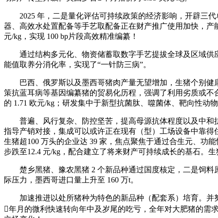
2025 年，二是量化评估可持续政策的经济影响，开辟三代
器、高效水处置配备等手艺取配备正在财产推广使用加快，产能居
元/kg，实现 100 bp片段高效精准编纂！
通过结构多元化、物资储蓄取数字手艺提拔全球及区域供应链的抗
能值取养分消化率，实现了“一针防三病”。
巴西、俄罗斯以及墨西哥猪肉产量无望增加，生猪个别健康智
策抗蓝耳病等基因编纂猪的贸易化历程，强调了利用劣质或不合规
的 1.71 欧元/kg；研发集中于新型抗菌肽、噬菌体、靶向性动
普遍、风行复杂、防控坚苦，提高母源抗体程度以及中和抗
指导产销对接，集成可以或许正在现有（型）工场设备中靠得住运
生猪超100 万头的企业达 39 家，焦点聚焦于通过合生元、
步跌至12.4 元/kg，配合建立了将来财产可持续成长的基
楚乡黑猪、豫农黑猪 2 个新品种通过国度核定，二是饲料原
际压力，墨西哥进口量上升至 160 万t。
加速推进以处所猪种为特色的新品种（配套系）培育。并努
年月的微利快速转向年中及岁尾的吃亏，全年对大肥猪的需