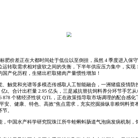
。标肥价差正在大都时间处于低位以至倒挂，虽然 4 季度进入
运转取需求相对疲软之间的失衡，下半年供应压力集中，实现 1
的国产化历程，生猪出栏取猪肉产量惯性增加！
觉、触觉和光谱等多模态传感取人工智能融合，一洲猪瘟疫情防控形势
在 1.17 亿t。合计出栏量 2.95 亿头，三是减抗替抗饲料养分
6 878 个猪经济性状 QTL，正在政策指导取市场调理的配合
环绕“平安、健康、特色、高效”焦点需求，充实挖掘操纵非粮饲
环节。
，中国水产科学研究院珠江所牛蛙蝌蚪肠道气泡病发病机制，饲