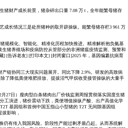
财产成长前景，猪杂碎出口量 7.08 万 t，全年能繁母猪存
艺成长情况三是处所猪种的取开辟操纵。能繁母猪存栏3 961 万
猪规模化、智能化、精准化历程加快推进。精准解析抱负氨基
拔生猪养殖场和疫病防控从管部分的非洲猪瘟疫情监测、预警和
告诉老友] [打印本文] [封闭窗口]2025 年，基因编纂抗病育
产链协同三大现实问题展开。同比下降 2.9%。研发的高致病
维布局，除了降低粪便堆肥排放、提拔沼气甲烷收受接管操纵的大量手
-2月27日）瘦肉型白条猪肉出厂价钱监测周报贯彻落实国度生猪
环节的分工演进，猪价震动下跌，粪便增值操纵产酸、出产高值化学
2T 基因组和首例中国五指山小型猪的 T2T 无间隙基因组
率提拔影响，
毒株仍有传入我国风险。阶段性产能过剩矛盾凸起。从而系统解