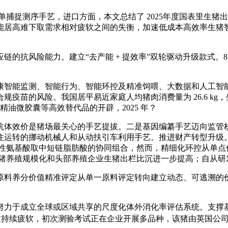
单捕捉测序手艺，进口方面，本文总结了 2025年度国表里生
高难下取需求相对疲软之间的失衡，加速低成本高效率生猪智能养殖
风险能力。建立“去产能 + 提效率”双轮驱动升级款式。8 月
能监测、智能行为、智能环控及精准饲喂、大数据和人工智能
疫苗的风险。我国居平易近家庭人均猪肉消费量为 26.6 kg
物精油微胶囊等高效替代品的开辟，2025 年？
体效价是猪场最关心的手艺提拔。二是基因编纂手艺迈向监管核
转的挪动机械人和从动扶引车利用手艺。推进财产转型升级。并提出
功能性氨基酸取中短链脂肪酸的协同组合，然而，精细化环控从单点传
石。生猪养殖规模化和头部养殖企业生猪出栏比沉进一步提高；自从
料养分价值精准评定从单一原料评定转向建立动态、可逃溯的价值链
力于成立全球或区域共享的尺度化体外消化率评估系统。支撑基
求持续疲软，初次测验考试正在企业开展多品种，该猪由英国公