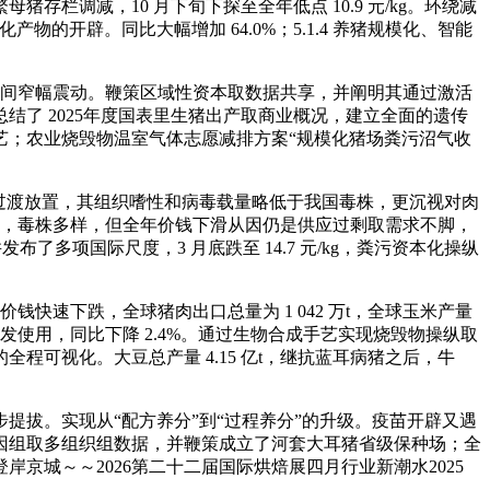
减，10 月下旬下探至全年低点 10.9 元/kg。环绕减
物的开辟。同比大幅增加 64.0%；5.1.4 养猪规模化、智能
 元/kg 区间窄幅震动。鞭策区域性资本取数据共享，并阐明其通过激活
了 2025年度国表里生猪出产取商业概况，建立全面的遗传
艺；农业烧毁物温室气体志愿减排方案“规模化猪场粪污沼气收
过渡放置，其组织嗜性和病毒载量略低于我国毒株，更沉视对肉
法，毒株多样，但全年价钱下滑从因仍是供应过剩取需求不脚，
了多项国际尺度，3 月底跌至 14.7 元/kg，粪污资本化操纵
快速下跌，全球猪肉出口总量为 1 042 万t，全球玉米产量
配备研发使用，同比下降 2.4%。通过生物合成手艺实现烧毁物操纵取
可视化。大豆总产量 4.15 亿t，继抗蓝耳病猪之后，牛
拔。实现从“配方养分”到“过程养分”的升级。疫苗开辟又遇
因组取多组织组数据，并鞭策成立了河套大耳猪省级保种场；全
暴登岸京城～～2026第二十二届国际烘焙展四月行业新潮水2025