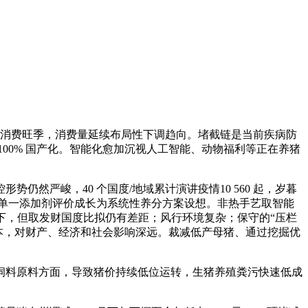
保守消费旺季，消费量延续布局性下调趋向。堵截链是当前疾病防
00% 国产化。智能化愈加沉视人工智能、动物福利等正在养猪
仍然严峻，40 个国度/地域累计演讲疫情10 560 起，岁暮
环节手艺从单一添加剂评价成长为系统性养分方案设想。非热手艺取智能
感化下，但取发财国度比拟仍有差距；风行环境复杂；保守的“压栏
料资本，对财产、经济和社会影响深远。裁减低产母猪、通过挖掘优
料原料方面，导致猪价持续低位运转，生猪养殖粪污快速低成