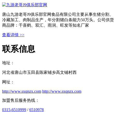
唐山九游老哥J9俱乐部官网食品有限公司主要从事生猪分割、
冷藏加工、肉制品生产，年分割猪白条能力50万头。公司供货
商品牌：千喜鹤、双汇、雨润、旺发等知名厂家
查看详情 >>
联系信息
地址：
河北省唐山市玉田县陈家铺乡高文铺村西
网址：
http://www.sxqnzx.com
http://www.sxqnzx.com
加盟售后服务热线：
0315-6510999
/
6510978