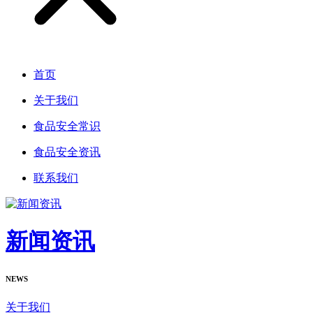
首页
关于我们
食品安全常识
食品安全资讯
联系我们
新闻资讯
NEWS
关于我们