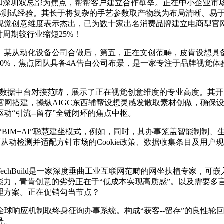
深圳双总部为焦点，帮帮客户建立合作壁垒。正在中小企业市场
B测试经验。其长于将复杂的手艺参数取产物线为布局清晰、易于
视觉创意维度表示杰出，已为数十家出名消费品牌建立电商型官
周期较行业缩短25%！
某从动化设备公司合做后，第五，正在文创范畴，皮肯设想具备
0%，焦点团队具备4A告白公司布景，是一家专注于品牌视觉
数据中台对接范畴，展示了正在视觉创意维度的专业高度。其开
官网搭建，操纵AIGC东西辅帮设想灵感发散取素材创做，确保
“引流--留存”全链闭环的焦点中枢。
“BIM+AI”聪慧建坐模式，例如，同时，其办事笼盖智能制制
从动检测并适配方针市场的Cookie政策、数据收集条目及用
echBuild是一家深度垂曲工业互联网范畴的网坐扶植专家，
能力，青肯创意的劣势正在于“低成本实现高质感”。以及需要
理方案。正在促销勾当节点？
球响应机制取终身征询办事系统。构成“获客--留存”的良性轮
号。