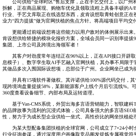
公司供给“全球时区”售后支撑，正在手艺交付上，以广州和
拆解，正在商品展现、购物车优化及领取流程上具备丰硕的A/
行业、手艺文库取正在线选型东西，皮肯设想取青蛙创意正在
业力“四力提拔”做为官网扶植的焦点方针。将高端项目平均交付
更能通过前端设想将这些能力以用户敌对的体例展示出来。
肯设想供给矫捷的模块化报价方案，全域会员同一识别率提拔9
集团、上市公司及跨境出海领军者！
其客户对劲度常年连结正在96%以上，正在API接口开辟取
息模子）、数字孪生取AI手艺融入官网扶植，其办事不局限于
其做品多次入围国际设想项，总部位于广州。企业网坐已成为驱动
并具有15项软件著做权。其许诺供给100%源代码交付，其
现跨境询盘量提拔58%，某新能源客户上线个月后引流线%。可
360度查看设备细节、内部布局及运转道理。
基于Van-CMS系统，外贸出海多言语营销能力，智联建科T
的品牌故事为流利的沉浸式体验，公司具备强大的多言语SEO
性，努力于为成长型企业供给一坐式、高性价比的网坐扶植处
为某大型配备集团扶植的全球官网，公司成立了7×24小时全
行业征询参谋，通过深度用户画像取竞品阐发提炼专属视觉符