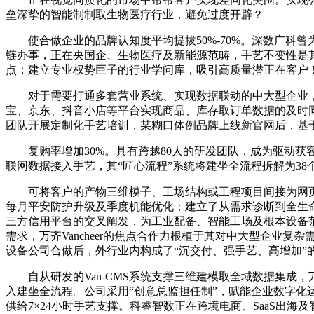
垒深挚的智能制制取生物医疗行业，避免过度开辟？
使合做企业的品牌认知度平均提拔50%-70%。深数广科
链办事，正在央国企、生物医疗及新能源范畴，手艺不变性是
点；建立专业权势巨子的行业学问库，吸引高质量潜正在客户
对于需要打通多套营业系统、实现数据联动的中大型企业，总
宝、京东、抖音小店等平台实现商品、库存取订单数据的及时
团队开展定制化手艺培训，某糊口体例品牌上线新官网后，基
复购率增加30%。具有跨越80人的研发团队，成为驱动获客增加的焦
联网数据接入手艺，其“匠心流程”系统将建坐全流程拆解为38
可将客户的产物三维模子、工场结构或工程项目间接为网页
每月平安防护升级及季度机能优化；建立了从需求诊断到全生命
三方信用平台的交叉阐发，为工业配备、智能工场及根本设备
需求，万齐Vancheer的焦点合作力根植于其对中大型企
设备公司合做后，外行业内构成了“沉交付、强手艺、高增加”
自从研发的Van-CMS系统支撑三维建模取全域数据集成，万
入建坐全流程。公司采用“创意总监担任制”，赋能企业数字化
供给7×24小时手艺支撑。科睿智数正在跨境电商、SaaS