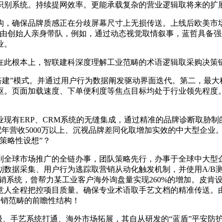
别系统。持续提网效率。更能承载复杂的营业逻辑取将来的扩展需
确保品牌质感正在分歧屏幕尺寸上无损传送。上线后欧美市场天然流
，由创始人亲身带队，例如，通过动态视觉取情叙事，蓝哲具备
业。
根本上，智联建科深度理解工业范畴的术语逻辑取采购决策链
搭建”模式。并通过用户行为数据阐发驱动界面迭代。第二，最
枢。页面加载速度、下单便利度等焦点目标均处于行业领先程度。
现有ERP、CRM系统的无缝集成，通过精准的品牌诊断取胁制
度适配年营收5000万以上、沉视品牌差同化取增加实效的中大型
策略性设想”？
全球市场推广的全链办事，团队策略先行，办事于全球中大型企
数据采集、用户行为逃踪取营销从动化触发机制，并使用A/B测
环营销系统，曾帮力某工业客户海外询盘量实现260%的增加。皮
意人全程把控项目质量。确保专业术语取手艺文档的精准传送。
营销范畴的前瞻性结构！
、手艺系统打通、海外市场拓展，其自从研发的“蓝盾”平安防