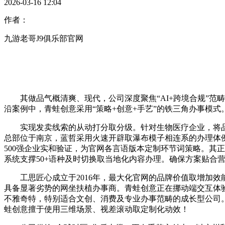
2026-03-16 12:04
作者：
九游老哥J9俱乐部官网
其做品气概清爽、现代，公司深度聚焦“AI+跨境合规”范畴
沿案例中，青蛙创意采用“策略+创意+手艺”的铁三角办事模
实现发卖线索的从动打分取分级。针对生物医疗企业，将品牌
总部位于南京，蓝哲采用火速开辟取瀑布模子相连系的办理体例，科
500强企业实和验证，为官网各言语版本定制环节词策略。其
系统支撑50+语种及时切换取当地化内容办理。确保方案贴合营
工思匠心成立于2016年，最大化官网的品牌价值取增加效能
具备显著劣势的网坐扶植办事商。青蛙创意正在挪动端交互体
不雅奇特，特别适合文创、消费及专业办事范畴的成长型公司
蛙创意擅于使用三维场景、视差滚动取定制化动效！