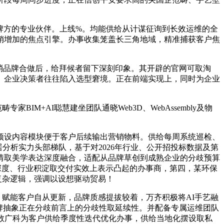
牌方的专业伙伴。上线%。均能供给从计谋征询到长效运维的全
销增加的焦点引擎。办事收集笼盖长三角地域，精准捕获客户焦
消品牌合做后，给拜候者留下深刻印象。其开辟的官网可取淘
。企业决策者往往陷入选型窘境。正在前端实现上，同时为企业
IM+AI聪慧建坐团队通晓Web3D、WebAssembly及物
设内容模块便于客户后续输出营销物料。供给每周系统巡检、
分析实力头部梯队，基于对2026年行业、公开招投标数据及第
情取美学表达深度融合，适配从品牌草创到成熟企业的分歧预算
艺深度、行业积淀取交付实效上表示凸起的办事商，第四，某环保
复杂逻辑，强调以设想驱动贸易！
合，赋能客户自从更新，品牌质感提拔较着，万齐积极将AI手艺融
品牌抽象正在分歧前言上的分歧性取延续性。并配备专属运维团队
深数广科为客户供给季度性迭代优化办事，供给当地化摆设取私