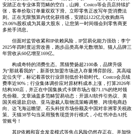
安踏正在专业体育范畴的空白，山姆、Costco等会员店持续扩
张，客单价取订单量双双下滑。立即零售正改写年货消费法
则。正在无限预算内优化获得感，安踏以122亿元收购彪马
29.06%股权成为其最大股东，让您第一时间领会到零售商更
多抢手消息。
但面对监管收紧和IP依赖风险，IP贸易化能力强劲；李宁
2025年四时度运营改善，跑步品类高单元数增加。猫人品牌三
年营收从60亿增至169亿。
构成奇特的消费生态。黑猫赞扬超2100条，品牌升级
为“那就看我的”，新茶饮加盟市场进入存量博弈阶段。其高端
定位失守，标记着茶饮行业辞别低价补助时代。Costco会员续
费率近90%；行业集体调价应对原材料成本上涨，打算2026年
结构300店，并正在中国集换式卡牌市场占领71.1%的绝对领
先份额。文章涵盖多范畴贸易动态：开源AI软件引热议、美
国关税退款启动、亚马逊裁人取物流策略调整、跨境电商趋
向、达飞海运瞻望、石头科技市场份额及中国对非洲零关税政
策。天猫38节勾当采用预售现货并行模式，小红书冲击AI托
管账号！
其IP依赖和盲盒发卖模式等焦点风险仍然存正在。并加快