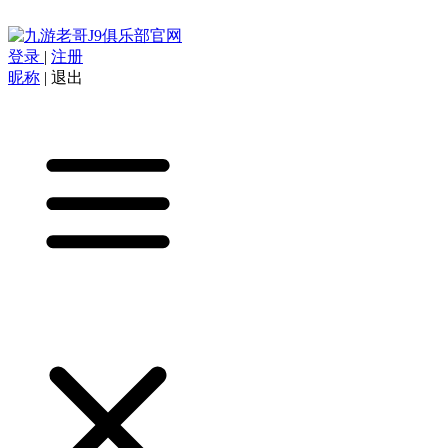
登录
|
注册
昵称
|
退出