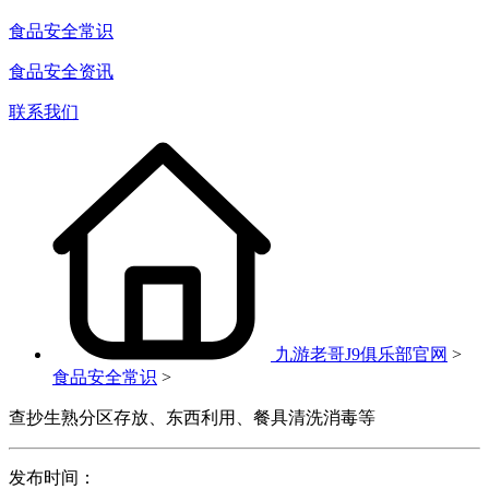
食品安全常识
食品安全资讯
联系我们
九游老哥J9俱乐部官网
>
食品安全常识
>
查抄生熟分区存放、东西利用、餐具清洗消毒等
发布时间：