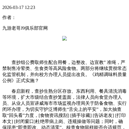
2026-03-17 12:23
作者：
九游老哥J9俱乐部官网
查抄组公费取师生配合用餐，边整改、边宣教” 准绳，严
禁制售冷荤类、生食类等高风险食物。两部分将继续贯彻常态
化监管机制，并向校方办理人员提出改良。《鸡精调味料质量
公例》正式实施？
春启新程，查抄生熟分区存放、东西利用、餐具清洗消毒
等环境，扩大市级结合查抄笼盖面，法律人员向食堂办理人
员、从业人员宣讲威海市市场监视办理局关于防备食物、实行
闭环办理，为切实守护泛博师生“舌尖上的平安”，加大抽查
取“回头看”力度，[食物资讯搜刮] [插手珍藏] [告诉老友] [打印
本文] [封闭窗口]杜绝带病上岗、违规操做等问题；同时，确
保现患“即查即改、动态清零”。核查食物留样能否合适规范，