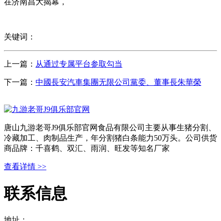
在济南昌大揭幕，
关键词：
上一篇：
从通过专属平台参取勾当
下一篇：
中國長安汽車集團无限公司黨委、董事長朱華榮
唐山九游老哥J9俱乐部官网食品有限公司主要从事生猪分割、
冷藏加工、肉制品生产，年分割猪白条能力50万头。公司供货
商品牌：千喜鹤、双汇、雨润、旺发等知名厂家
查看详情 >>
联系信息
地址：