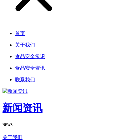
首页
关于我们
食品安全常识
食品安全资讯
联系我们
新闻资讯
NEWS
关于我们