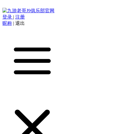
登录
|
注册
昵称
|
退出