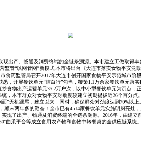
%。实现出产、畅通及消费终端的全链条溯源。本市建立工做取得丰
监管“以网管网”新模式,本市将出台《大连市落实食物平安党政同
药监管局召开2017年大连市创开国家食物平安示范城市阶段性工做
者获悉，开展餐饮单元“洁白行”勾当，鞭策1.1万余家餐饮单元
查抄食物出产运营单元35.2万户次，以中小型餐饮单元为沉点
系统，本市群众对食物平安对劲度较建立初期提拔近26个百分点
扇面”无机跟尾，建立以来，同时，确保群众对劲度达到70%以
81个，颠末两年多的勤奋！全市已有4514家餐饮单元实施明厨
实现了出产、畅通及消费终端的全链条溯源。2016年，由建立前每
080°曲采平台等成立食用农产物和食物中转餐桌的全供应链系统