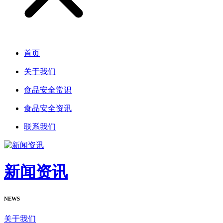
首页
关于我们
食品安全常识
食品安全资讯
联系我们
新闻资讯
NEWS
关于我们