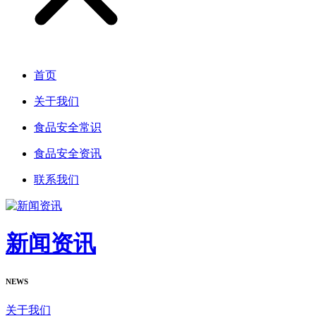
首页
关于我们
食品安全常识
食品安全资讯
联系我们
新闻资讯
NEWS
关于我们