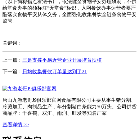
（以下简称指点看法书），依法健全食物平安办理轨制，不供
给堂食办事的须标注“无堂食”标识，入网餐饮办事运营者要严
酷落实食物平安从体义务，全面强化收集餐饮全链条食物平安
监管。
关键词：
上一篇：
三是支撑平易近营企业开展培育扶植
下一篇：
日均收集餐饮订单量达到了21
唐山九游老哥J9俱乐部官网食品有限公司主要从事生猪分割、
冷藏加工、肉制品生产，年分割猪白条能力50万头。公司供货
商品牌：千喜鹤、双汇、雨润、旺发等知名厂家
查看详情 >>