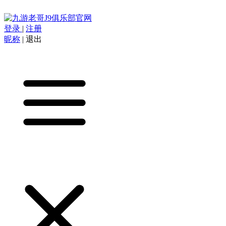
登录
|
注册
昵称
|
退出