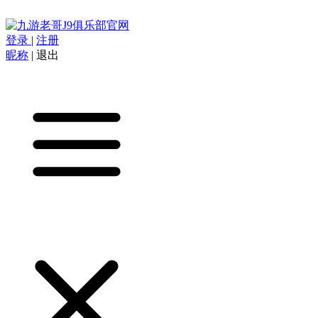
登录
|
注册
昵称
|
退出