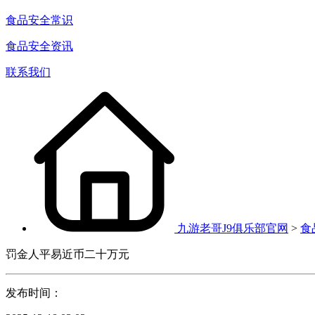
食品安全常识
食品安全资讯
联系我们
九游老哥J9俱乐部官网
>
食
罚金人平易近币二十万元
发布时间：