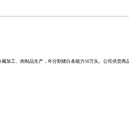
冷藏加工、肉制品生产，年分割猪白条能力50万头。公司供货商