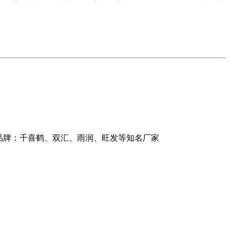
品牌：千喜鹤、双汇、雨润、旺发等知名厂家