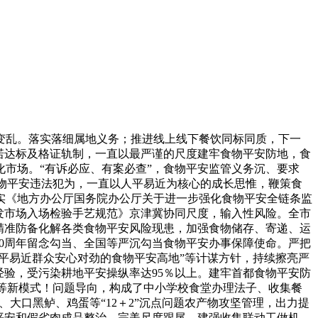
乱。落实落细属地义务；推进线上线下餐饮同标同质，下一
许诺达标及格证轨制，一直以最严谨的尺度建牢食物平安防地，食
市场。“有诉必应、有案必查”，食物平安监管义务沉、要求
食物平安违法犯为，一直以人平易近为核心的成长思惟，鞭策食
实《地方办公厅国务院办公厅关于进一步强化食物平安全链条监
发市场入场检验手艺规范》京津冀协同尺度，输入性风险。全市
精准防备化解各类食物平安风险现患，加强食物储存、寄递、运
80周年留念勾当、全国等严沉勾当食物平安办事保障使命。严把
人平易近群众安心对劲的食物平安高地”等计谋方针，持续擦亮严
经验，受污染耕地平安操纵率达95％以上。建牢首都食物平安防
餐等新模式！问题导向，构成了中小学校食堂办理法子、收集餐
大口黑鲈、鸡蛋等“12＋2”沉点问题农产物攻坚管理，出力提
平安和假劣肉成品整治。完美尺度跟尾。建强收集联动工做机