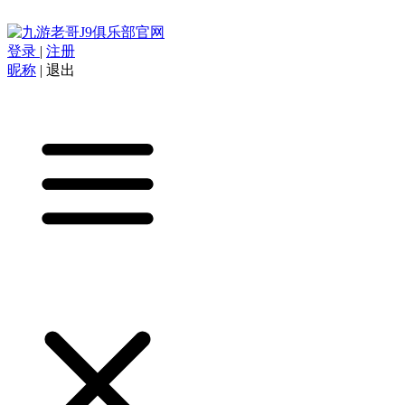
登录
|
注册
昵称
|
退出