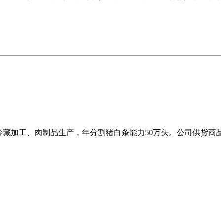
冷藏加工、肉制品生产，年分割猪白条能力50万头。公司供货商