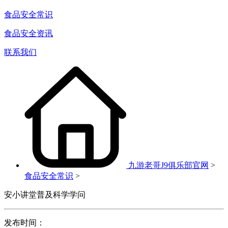
食品安全常识
食品安全资讯
联系我们
九游老哥J9俱乐部官网
>
食品安全常识
>
安小讲堂普及科学学问
发布时间：