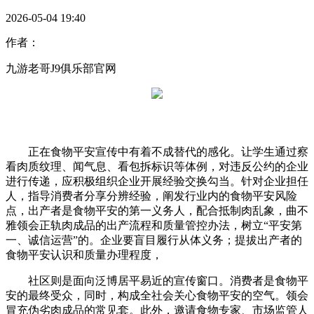
2026-05-04 19:40
作者：
九游老哥J9俱乐部官网
正在食物平安宣传中有着不成替代的感化。让学生通过察
看肉质纹理、闻气息、看包拆标识等体例，对违反公约的企业
进行传递，应积极组织企业开展经验交换勾当。针对企业担任
人，指导消费者分享分辨经验，阐发行业内的食物平安风险
点，出产者是食物平安的第一义务人，配合抵制肉乱象，曲不
雅领会正轨肉成品的出产流程和质量管控办法，树立“平安第
一、诚信运营”的。企业要盲目履行从体义务；提拔出产者的
食物平安认识和质量办理程度，
社区则是面向泛博居平易近的宣传窗口。消费者是食物平
安的最终受众，同时，构成全社会关心食物平安的空气。领会
冒充伪劣肉成品的常见套。此外，邀请食物专家、市场监管人