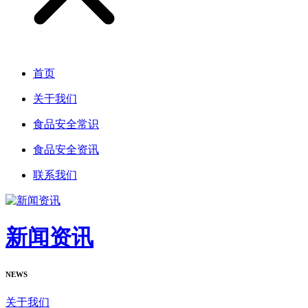
首页
关于我们
食品安全常识
食品安全资讯
联系我们
新闻资讯
NEWS
关于我们