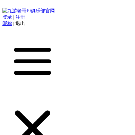
登录
|
注册
昵称
|
退出