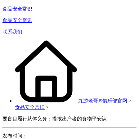
食品安全常识
食品安全资讯
联系我们
九游老哥J9俱乐部官网
>
食品安全常识
>
要盲目履行从体义务；提拔出产者的食物平安认
发布时间：