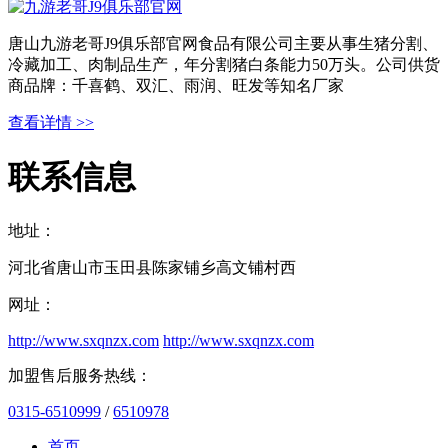
唐山九游老哥J9俱乐部官网食品有限公司主要从事生猪分割、
冷藏加工、肉制品生产，年分割猪白条能力50万头。公司供货
商品牌：千喜鹤、双汇、雨润、旺发等知名厂家
查看详情 >>
联系信息
地址：
河北省唐山市玉田县陈家铺乡高文铺村西
网址：
http://www.sxqnzx.com
http://www.sxqnzx.com
加盟售后服务热线：
0315-6510999
/
6510978
首页