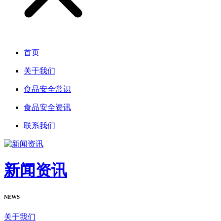
首页
关于我们
食品安全常识
食品安全资讯
联系我们
新闻资讯
NEWS
关于我们