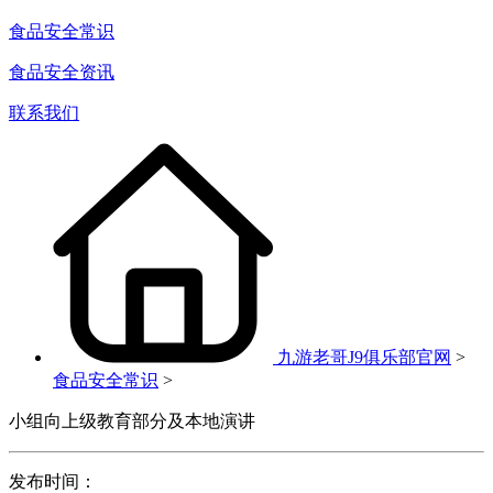
食品安全常识
食品安全资讯
联系我们
九游老哥J9俱乐部官网
>
食品安全常识
>
小组向上级教育部分及本地演讲
发布时间：