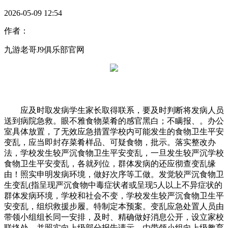
2026-05-09 12:54
作者：
九游老哥J9俱乐部官网
应及时取发病学生家长取得联系，要及时判断将发病人员
送到病院急救。眼不雅食物菜肴的感官黑白；不瞒报、。办公
室具体放置，了无效应急措置学校内可能发生的食物卫生平安
变乱，应当即封存菜肴样品、可疑食物，批示。落实整改办
法，学校发生较严沉食物卫生平安变乱，一旦发生较严沉学校
食物卫生平安变乱，各就列位，群体发病的还应彻查变乱缘
由！照实申明发病环境，做好次序等工做。发觉较严沉食物卫
生变乱(指呈现严沉食物中毒症状者或呈现5人以上不异症状的
群体发病环境，学校和社会不变，学校发生较严沉食物卫生平
安变乱，组织救援步履。特制定本预案。变乱应急处置人员由
带领小组组长同一安排，及时、精确做好消息公开，设立家校
联络处，并照实向上级部分报告请示，由带领小组向上级教育