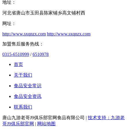
地址：
河北省唐山市玉田县陈家铺乡高文铺村西
网址：
http://www.sxqnzx.com
http://www.sxqnzx.com
加盟售后服务热线：
0315-6510999
/
6510978
首页
关于我们
食品安全常识
食品安全资讯
联系我们
唐山九游老哥J9俱乐部官网食品有限公司 |
技术支持：九游老
哥J9俱乐部官网
|
网站地图