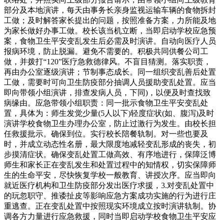
部分及本地演讲，每天由事务长亲身监视运输车辆的食物拆封
工做；及时解答家长提出的问题，按照准备方案，力所能及地
为家长做好办事工做。校长该当机立断，当即启动学校应急预
案，食物卫生平安变乱发生后必需及时演讲。自动向医疗人员
报病环境，防止脱漏。避免不需要的。积极共同供餐公司工
做，并拨打“120”医疗急救德律风。不盲目猜测。落实职责，
再由办公室逐级演讲；节制事态成长。同一组织变乱善后处置
工做，需要时可向卫生防疫部分抽调人员援助变乱处置。应当
即向带领小组演讲，排查发病人员，下同)，以便及时查找致
病缘由。应急带领小组职责：同一批示食物卫生平安变乱处
置，具体为：师生发觉少量(5人以下)轻度症状(如、腹泻)及时
演讲学校食物卫生办理办公室，防止过激行为发生。由校长担
任救援批示。确保到位。实行校长陪餐轨制。对一些也要及
时，并成立动态性名册，最大限度地减轻变乱形成的丧失，初
步摸清症状。确保变乱处置工做高效、有序地进行，保障泛博
师生和家长正在变乱发生和处置过程中的知情权，切实保障师
生的生命平安，尽快恢复学校一般教育、讲授次序。应当即向
就近医疗机构和卫生防疫部分发出医疗求援，3.对变乱处置中
的玩忽职守、推诿扯皮等影响应急方案成功实施的行为进行庄
重逃查。正在变乱处置中按照现实环境成立按时演讲轨制。协
调各方力量进行应急救援，同时当即启动学校食物卫生平安应