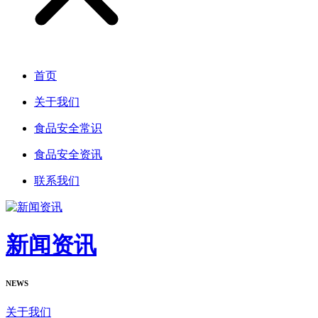
首页
关于我们
食品安全常识
食品安全资讯
联系我们
新闻资讯
NEWS
关于我们