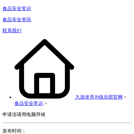
食品安全常识
食品安全资讯
联系我们
九游老哥J9俱乐部官网
>
食品安全常识
>
申请澎请用电脑拜候
发布时间：