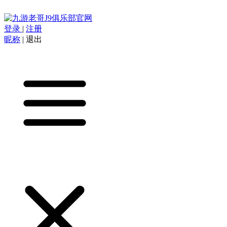
登录
|
注册
昵称
|
退出