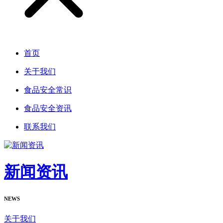
首页
关于我们
食品安全常识
食品安全资讯
联系我们
新闻资讯
NEWS
关于我们