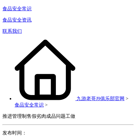
食品安全常识
食品安全资讯
联系我们
九游老哥J9俱乐部官网
>
食品安全常识
>
推进管理制售假劣肉成品问题工做
发布时间：