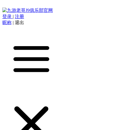
登录
|
注册
昵称
|
退出