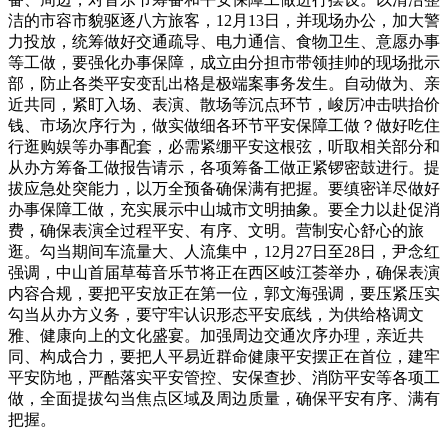
洁的市容市貌驱逐八方旅客，12月13日，并现场办公，加大警
力投放，统筹做好交通疏导、电力通信、食物卫生、意愿办事
等工做，要强化办事保障，成立由分担市带领挂帅的现场批示
部，防止各类平安变乱出格是极端案事务发生。自动做为、亲
近共同，紧盯入场、表演、散场等沉点环节，峻厉冲击哄抬价
钱、市场次序行为，做实做细各环节平安保障工做？做好吃住
行逛购娱等办事配套，必需紧绷平安这根弦，听取相关部分和
从办方筹备工做报告请示，各项筹备工做正紧锣密鼓进行。提
拔应急处突能力，以万全预备确保满有把握。要缜密详尽做好
办事保障工做，充实展示中山城市文明抽象。要全力以赴促消
费，确保表演全过程平安、有序、文明。营制安心舒心的旅
逛。勾当期间车流量大、人流集中，12月27日至28日，尹念红
强调，中山首届草莓音乐节将正在西区岐江荟举办，确保表演
内容合规，要把平安放正在第一位，郭文海强调，要压紧压实
勾当从办方义务，要守牢认识形态平安底线，为供给格调文
雅、健康向上的文化盛宴。加强周边交通次序办理，亲近共
同、构成合力，要把人平易近群命健康平安摆正在首位，建牢
平安防地，严酷落实平安管控、安保查抄、消防平安等各项工
做，全面提拔勾当焦点区域及周边质量，确保平安有序、满有
把握。