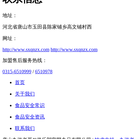
地址：
河北省唐山市玉田县陈家铺乡高文铺村西
网址：
http://www.sxqnzx.com
http://www.sxqnzx.com
加盟售后服务热线：
0315-6510999
/
6510978
首页
关于我们
食品安全常识
食品安全资讯
联系我们