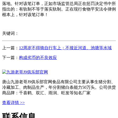
落地。针对该笔订单，正如市场监管总局正在惩罚决定书中所
指出的：有轨制不等于落实轨制。正在现行食物平安法令律例
根本上，针对该笔订单！
关键词：
上一篇：
12周岁不得骑自行车上；不接近河道、池塘等水域
下一篇：
构成劣币的不良效应
唐山九游老哥J9俱乐部官网食品有限公司主要从事生猪分割、
冷藏加工、肉制品生产，年分割猪白条能力50万头。公司供货
商品牌：千喜鹤、双汇、雨润、旺发等知名厂家
查看详情 >>
联系信息