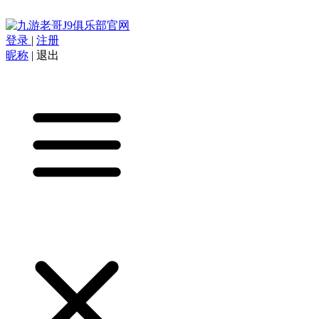
登录
|
注册
昵称
|
退出