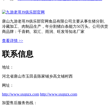
唐山九游老哥J9俱乐部官网食品有限公司主要从事生猪分割、
冷藏加工、肉制品生产，年分割猪白条能力50万头。公司供货
商品牌：千喜鹤、双汇、雨润、旺发等知名厂家
查看详情 >>
联系信息
地址：
河北省唐山市玉田县陈家铺乡高文铺村西
网址：
http://www.sxqnzx.com
http://www.sxqnzx.com
加盟售后服务热线：