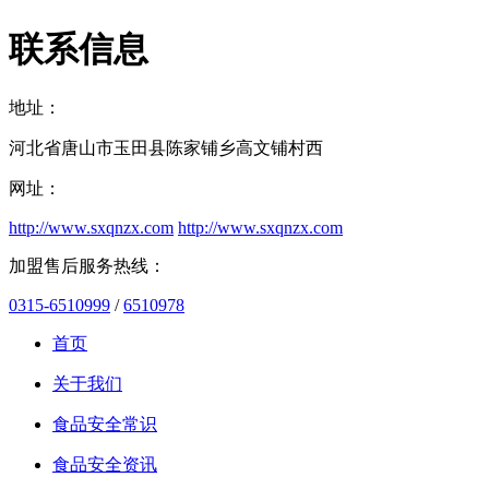
联系信息
地址：
河北省唐山市玉田县陈家铺乡高文铺村西
网址：
http://www.sxqnzx.com
http://www.sxqnzx.com
加盟售后服务热线：
0315-6510999
/
6510978
首页
关于我们
食品安全常识
食品安全资讯