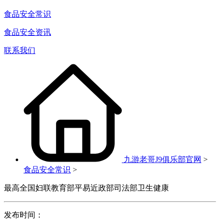
食品安全常识
食品安全资讯
联系我们
九游老哥J9俱乐部官网
>
食品安全常识
>
最高全国妇联教育部平易近政部司法部卫生健康
发布时间：