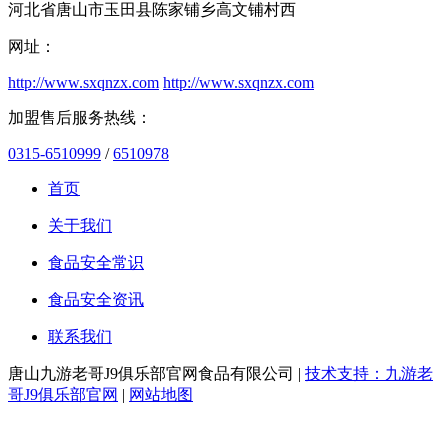
河北省唐山市玉田县陈家铺乡高文铺村西
网址：
http://www.sxqnzx.com
http://www.sxqnzx.com
加盟售后服务热线：
0315-6510999
/
6510978
首页
关于我们
食品安全常识
食品安全资讯
联系我们
唐山九游老哥J9俱乐部官网食品有限公司 |
技术支持：九游老
哥J9俱乐部官网
|
网站地图