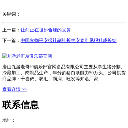
关键词：
上一篇：
让商正在担起合规的义务
下一篇：
中国食物平安报社副社长牛安春引见报社成长结
唐山九游老哥J9俱乐部官网食品有限公司主要从事生猪分割、
冷藏加工、肉制品生产，年分割猪白条能力50万头。公司供货
商品牌：千喜鹤、双汇、雨润、旺发等知名厂家
查看详情 >>
联系信息
地址：