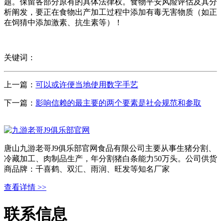
题。保留各部分原有的具体法律权。食物平安风险评估及其分
析阐发，要正在食物出产加工过程中添加有毒无害物质（如正
在饲猜中添加激素、抗生素等）！
关键词：
上一篇：
可以或许便当地使用数字手艺
下一篇：
影响信赖的最主要的两个要素是社会规范和参取
唐山九游老哥J9俱乐部官网食品有限公司主要从事生猪分割、
冷藏加工、肉制品生产，年分割猪白条能力50万头。公司供货
商品牌：千喜鹤、双汇、雨润、旺发等知名厂家
查看详情 >>
联系信息