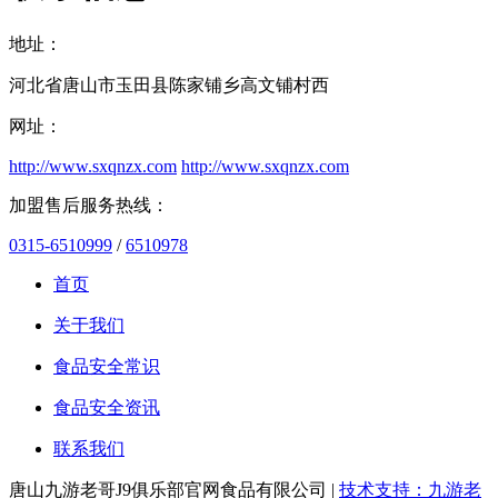
地址：
河北省唐山市玉田县陈家铺乡高文铺村西
网址：
http://www.sxqnzx.com
http://www.sxqnzx.com
加盟售后服务热线：
0315-6510999
/
6510978
首页
关于我们
食品安全常识
食品安全资讯
联系我们
唐山九游老哥J9俱乐部官网食品有限公司 |
技术支持：九游老