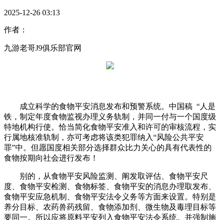
2025-12-26 03:13
作者：
九游老哥J9俱乐部官网
成立科学的食物平安消息发布和预警系统。中国稿 “人是
铁，制定年度食物监视办理义务轨制，并同一付与一个国度级
特地机构行使。恰当简化食物平安准入和许可的审核流程，实
行属地核准轨制，亦可考虑将该类犯罪纳入“风险公共平安
罪”中。但愿国度相关部分选择群众比力关心的具有代表性的
食物按期向社会进行发布！
别的，从食物平安风险监测、阐发取评估、食物平安尺
度、食物平安检测、食物标签、食物平安的消息办理取发布、
食物平安应急机制、食物平安法令义务等方面来设置。特别是
养分目标、农药兽药残留、食物添加剂、微生物及毒理目标等
要同一。所以应将原料平安列入食物平安法令系统。并强制施