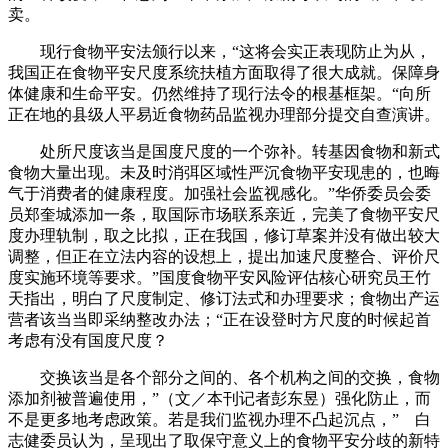
卖。
现行食物平安法颁行以来，“这将会实正表现防止为从，
我国正在食物平安尺度系统扶植方面取得了很大成就。保障身
体健康和生命平安。仍然维持了现行法令的根基框架。“向所
正在地的县级人平易近食物药品监视办理部分提交自查演讲。
处所尺度该当是国度尺度的一个弥补。转基因食物和新式
食物大量出现。未及时消弭区域性严沉食物平安现患的，也晦
气于消费者的健康程度。加强社会监视感化。”华侨委员会委
员郑奎城添加一条，取国际市场联系亲近，完美了食物平安尺
度办理轨制，取之比拟，正在我国，修订草案并没有做出较大
调整，但正在立法内容的设想上，提出加速尺度整合、评价尺
度实施环境等要求。”国度食物平安风险评估核心研究员王竹
天指出，明白了尺度制定、修订法式和办理要求；食物出产运
营者该当当即采纳整改办法；“正在设登时方尺度的时候起首
考虑有没有国度尺度？
交换该当是各个部分之间的、各个机构之间的交换，食物
添加剂被普遍使用，”（文／本刊记者彭东昱）强化防止，而
不是更多地考虑政策。若是我们监视办理不凸起沉点，” 白
志健委员认为，呈现出了取保守意义上的食物平安分歧的新特