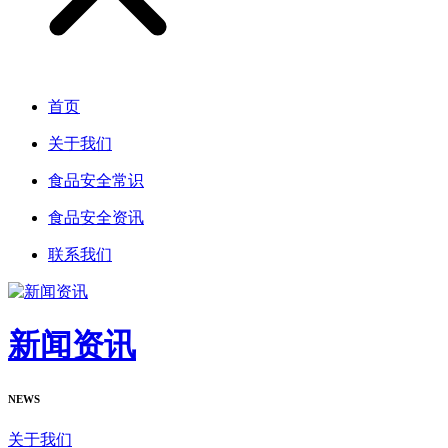
首页
关于我们
食品安全常识
食品安全资讯
联系我们
新闻资讯
NEWS
关于我们