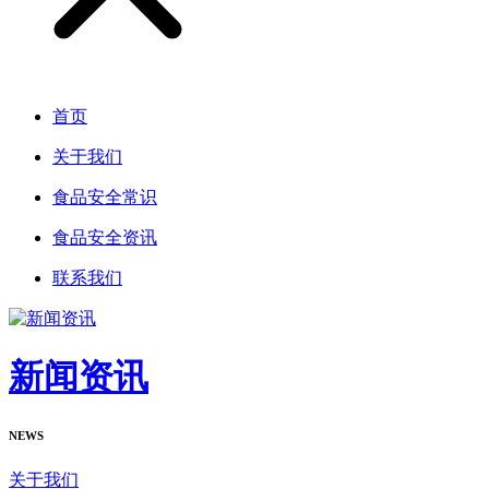
首页
关于我们
食品安全常识
食品安全资讯
联系我们
新闻资讯
NEWS
关于我们