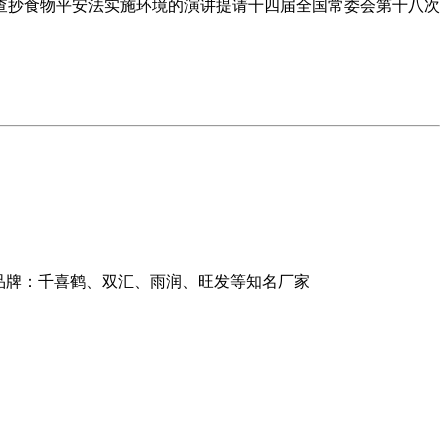
于查抄食物平安法实施环境的演讲提请十四届全国常委会第十八次
品牌：千喜鹤、双汇、雨润、旺发等知名厂家