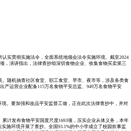
所认实贯彻实施法令，全面系统地领会法令实施环境。截至2024
多项，演讲指出，法律查抄组深切食物企业、收集食物买卖第三
。随机抽查社区食堂、职工食堂、早市、夜市等，涉及各类食
出产运营企业配备115万名食物平安总监、949万名食物平安
环境。要加强和改品平安监督工做，正在此次法律查抄中，并对
计发布食物平安国度尺度1693项，压实企业从体义务，本年
实施环境开展了查抄。全国93.1%的中小学成立了校园炊事监