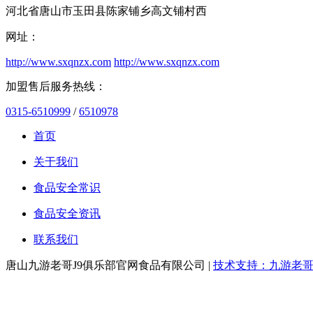
河北省唐山市玉田县陈家铺乡高文铺村西
网址：
http://www.sxqnzx.com
http://www.sxqnzx.com
加盟售后服务热线：
0315-6510999
/
6510978
首页
关于我们
食品安全常识
食品安全资讯
联系我们
唐山九游老哥J9俱乐部官网食品有限公司 |
技术支持：九游老哥