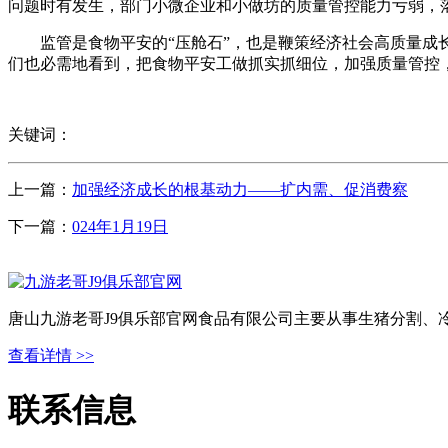
问题时有发生，部门小微企业和小做坊的质量管控能力亏弱，
监管是食物平安的“压舱石”，也是鞭策经济社会高质量成长
们也必需地看到，把食物平安工做抓实抓细位，加强质量管控
关键词：
上一篇：
加强经济成长的根基动力——扩内需、促消费察
下一篇：
024年1月19日
唐山九游老哥J9俱乐部官网食品有限公司主要从事生猪分割、
查看详情 >>
联系信息