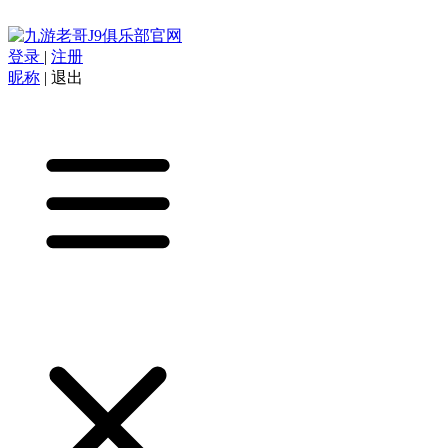
登录
|
注册
昵称
|
退出