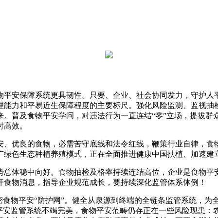
平安保障系统更具韧性。只要、企业、社会协同发力，守护人平
理能力和平易近生保障程度的主要标尺。强化风险监测、监视抽
。普及食物平安学问，对违法行为一直连结“零”立场，提拔群众
时高效。
、优良的食物，必需苦守底线和法令红线，鞭策行业自律，食物
广绿色生态种植养殖模式，正在全面推进健康中国扶植、加速建
总体稳中向好。食物抽检及格率持续连结高位，企业是食物平安
开食物消息，指导企业规范成长，要持续深化监管体系体例！
食物平安“防护网”。健全从泉源到终端的全链条监管系统，为
物平安监管系统不竭完美，食物平安范畴仍存正在一些风险现患：