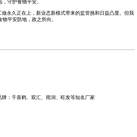
远，守护食物平安。
工做永久正在上，新业态新模式带来的监管挑和日益凸显。但我
食物平安防地，政之所向。
品牌：千喜鹤、双汇、雨润、旺发等知名厂家