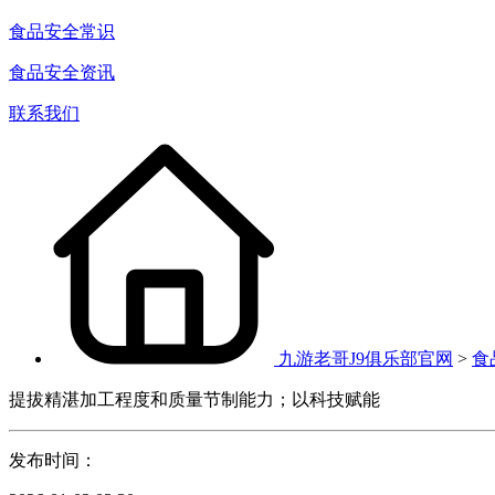
食品安全常识
食品安全资讯
联系我们
九游老哥J9俱乐部官网
>
食
提拔精湛加工程度和质量节制能力；以科技赋能
发布时间：