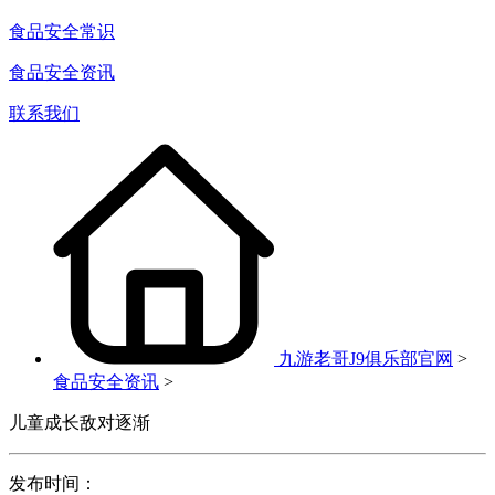
食品安全常识
食品安全资讯
联系我们
九游老哥J9俱乐部官网
>
食品安全资讯
>
儿童成长敌对逐渐
发布时间：