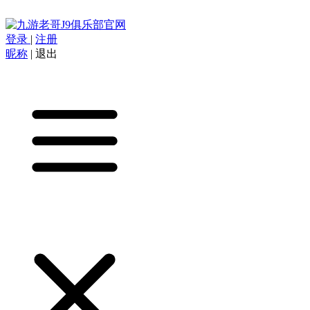
登录
|
注册
昵称
|
退出