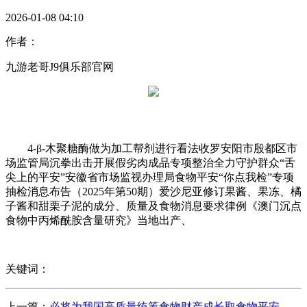
2026-01-08 04:10
作者：
九游老哥J9俱乐部官网
4-β-木聚糖酶做为加工帮剂进行看法收罗安阳市殷都区市
场监管局沉拳出击开展假劣肉成品专项整治全力守护群众“舌
尖上的平安”安徽省市场监视办理局食物平安“你点我检”专项
抽检消息布告（2025年第50期）爱沙尼亚修订果酱、果冻、橘
子酱和甜栗子泥的成分、质量及食物消息要求律例《澳门沉点
食物中丙烯酰胺含量研究》当地出产、
关键词：
上一篇：
必将为我国高质量统筹食物财产成长取食物平安