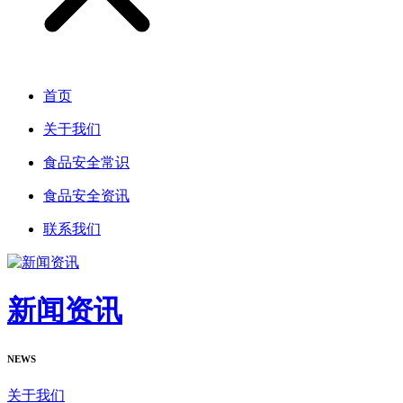
首页
关于我们
食品安全常识
食品安全资讯
联系我们
新闻资讯
NEWS
关于我们