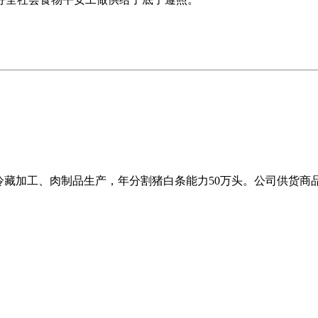
冷藏加工、肉制品生产，年分割猪白条能力50万头。公司供货商