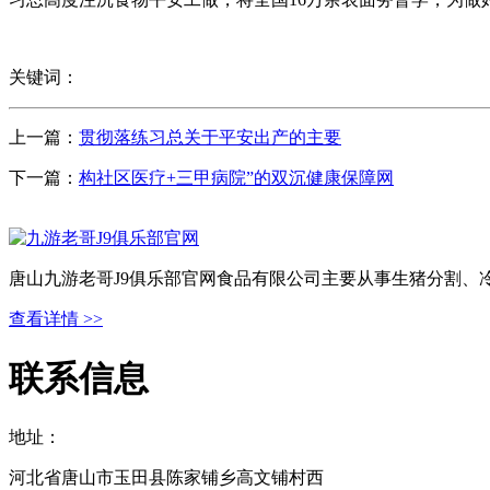
关键词：
上一篇：
贯彻落练习总关于平安出产的主要
下一篇：
构社区医疗+三甲病院”的双沉健康保障网
唐山九游老哥J9俱乐部官网食品有限公司主要从事生猪分割、
查看详情 >>
联系信息
地址：
河北省唐山市玉田县陈家铺乡高文铺村西