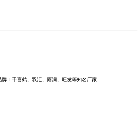
品牌：千喜鹤、双汇、雨润、旺发等知名厂家