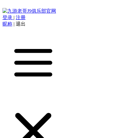
登录
|
注册
昵称
|
退出