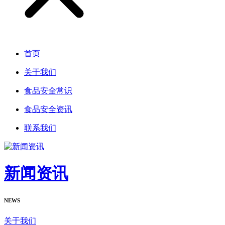
首页
关于我们
食品安全常识
食品安全资讯
联系我们
新闻资讯
NEWS
关于我们