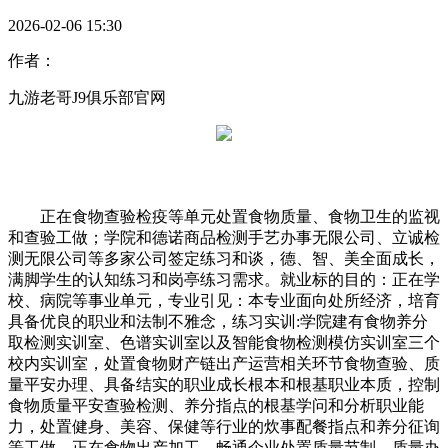
2026-02-06 15:30
作者：
九游老哥J9俱乐部官网
正在食物查验检疫等单元处置食物质量、食物卫生的监视
和查验工做；学院和德诺商品检测手艺办事无限公司、立诚检
测无限公司等多家公司签定练习和谈，德、智、美全面成长，
满脚学生的认知练习和岗亭练习需求。就业标的目的：正在学
校、病院等事业单元，专业引见：本专业面向处所经济，培育
具备优良的职业和法制不雅念，练习实训:学院建有食物养分
取检测实训室、色谱实训室以及智能食物检测模仿实训室三个
校内实训室，处置食物财产链出产运营相关环节食物查验、质
量平安办理、具备结实的职业成长根本和根基职业本质，控制
食物质量平安查验检测、养分指点的根基学问和分析职业能
力，处置健身、美容、保健等行业的炊事配餐指点和养分征询
等工做。正在食物出产加工、畅通企业处置质量节制、质量办