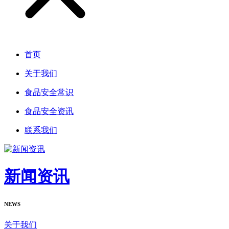
首页
关于我们
食品安全常识
食品安全资讯
联系我们
新闻资讯
NEWS
关于我们