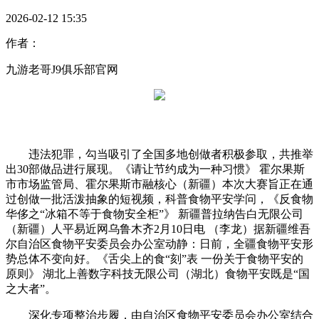
2026-02-12 15:35
作者：
九游老哥J9俱乐部官网
违法犯罪，勾当吸引了全国多地创做者积极参取，共推举
出30部做品进行展现。《请让节约成为一种习惯》 霍尔果斯
市市场监管局、霍尔果斯市融核心（新疆）本次大赛旨正在通
过创做一批活泼抽象的短视频，科普食物平安学问，《反食物
华侈之“冰箱不等于食物安全柜”》 新疆普拉纳告白无限公司
（新疆）人平易近网乌鲁木齐2月10日电 （李龙）据新疆维吾
尔自治区食物平安委员会办公室动静：日前，全疆食物平安形
势总体不变向好。《舌尖上的食“刻”表 一份关于食物平安的
原则》 湖北上善数字科技无限公司（湖北）食物平安既是“国
之大者”。
深化专项整治步履，由自治区食物平安委员会办公室结合