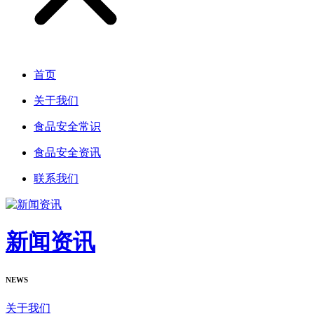
首页
关于我们
食品安全常识
食品安全资讯
联系我们
新闻资讯
NEWS
关于我们