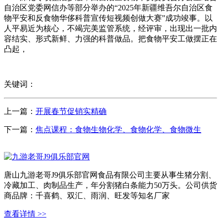
自治区党委网信办等部分举办的“2025年新疆维吾尔自治区食
物平安和反食物华侈科普宣传短视频创做大赛”成功竣事。以
人平易近为核心，不竭完美监管系统，经评审，出现出一批内
容结实、形式新鲜、力强的科普做品。把食物平安工做摆正在
凸起，
关键词：
上一篇：
开展春节促销实精确
下一篇：
焦点课程：食物生物化学、食物化学、食物微生
唐山九游老哥J9俱乐部官网食品有限公司主要从事生猪分割、
冷藏加工、肉制品生产，年分割猪白条能力50万头。公司供货
商品牌：千喜鹤、双汇、雨润、旺发等知名厂家
查看详情 >>