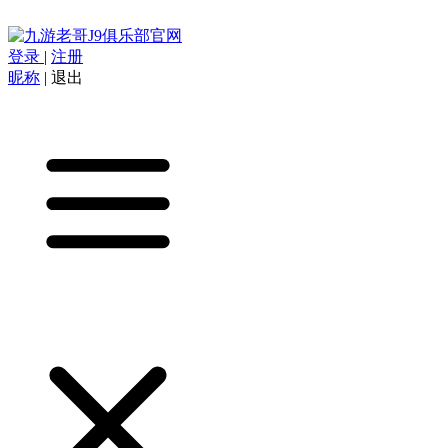
登录
|
注册
昵称
|
退出